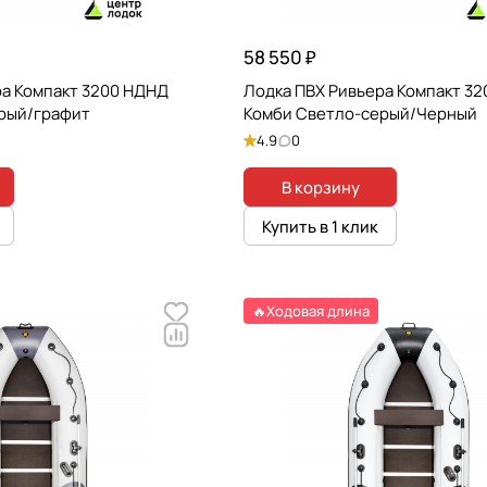
58 550 ₽
ра Компакт 3200 НДНД
Лодка ПВХ Ривьера Компакт 3
рый/графит
Комби Светло-серый/Черный
4.9
0
В корзину
Купить в 1 клик
🔥Ходовая длина