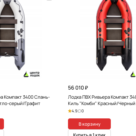
56 010 ₽
а Компакт 3400 Слань-
Лодка ПВХ Ривьера Компакт 34
етло-серый/Графит
Киль "Комби" Красный/Черный
4.9
0
В корзину
Купить в 1 клик