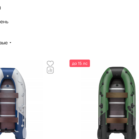
0
мень
вые
до 15 лс