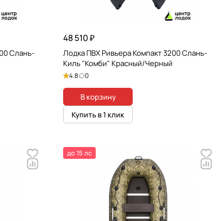
48 510 ₽
00 Слань-
Лодка ПВХ Ривьера Компакт 3200 Слань-
Киль "Комби" Красный/Черный
4.8
0
В корзину
Купить в 1 клик
до 15 лс