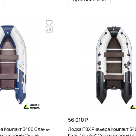
56 010 ₽
а Компакт 3400 Слань-
Лодка ПВХ Ривьера Компакт 34
етло-серый/Синий
Киль "Комби" Светло-серый/Ч