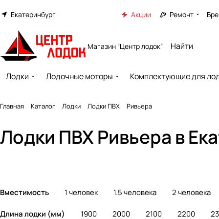
Екатеринбург
Акции
Ремонт
Бре
Магазин “Центр лодок”
Лодки
Лодочные моторы
Комплектующие для ло
Главная
Каталог
Лодки
Лодки ПВХ
Ривьера
Лодки ПВХ Ривьера в Ек
Гребные лодки
Лодки под мотор
49 товаров
140 товаров
Вместимость
1 человек
1.5 человека
2 человека
Длина лодки (мм)
1900
2000
2100
2200
2