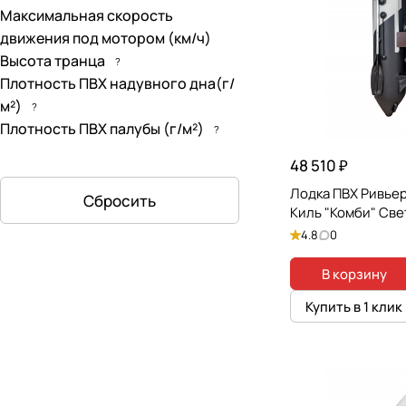
Максимальная скорость
движения под мотором (км/ч)
Высота транца
?
Плотность ПВХ надувного дна(г/
м²)
?
Плотность ПВХ палубы (г/м²)
?
48 510 ₽
Лодка ПВХ Ривьер
Сбросить
Киль "Комби" Св
4.8
0
В корзину
Купить в 1 клик