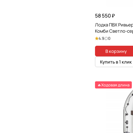
58 550 ₽
Лодка ПВХ Ривье
Комби Светло-се
4.9
0
В корзину
Купить в 1 клик
🔥Ходовая длина