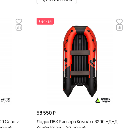
Легкая
58 550 ₽
00 Слань-
Лодка ПВХ Ривьера Компакт 3200 НДНД
ерный
Комби Красный/Черный