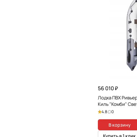
56 010 ₽
Лодка ПВХ Ривьер
Киль "Комби" Св
4.8
0
В корзину
Купить в 1 клик