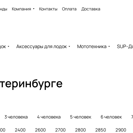
нды
Компания
Контакты
Оплата
Доставка
док
Аксессуары для лодок
Мототехника
SUP-Д
атеринбурге
3 человека
4 человека
5 человек
6 человек
300
2400
2600
2700
2800
2850
2900