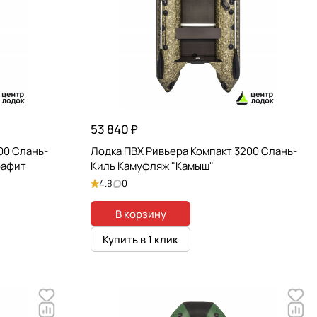
53 840 ₽
00 Слань-
Лодка ПВХ Ривьера Компакт 3200 Слань-
рафит
Киль Камуфляж "Камыш"
4.8
0
В корзину
Купить в 1 клик