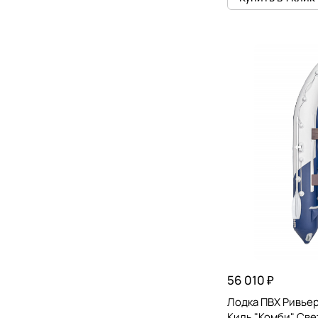
56 010 ₽
Лодка ПВХ Ривьер
Киль "Комби" Св