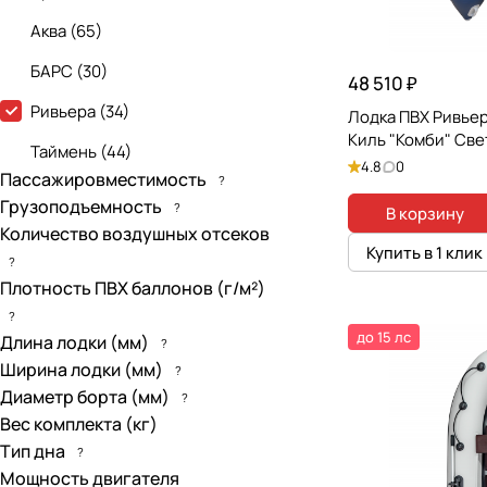
Аква
(
65
)
БАРС
(
30
)
48 510 ₽
Ривьера
(
34
)
Лодка ПВХ Ривьер
Киль "Комби" Св
Таймень
(
44
)
4.8
0
Пассажировместимость
?
Грузоподъемность
?
В корзину
Количество воздушных отсеков
Купить в 1 клик
?
Плотность ПВХ баллонов (г/м²)
?
до 15 лс
Длина лодки (мм)
?
Ширина лодки (мм)
?
Диаметр борта (мм)
?
Вес комплекта (кг)
Тип дна
?
Мощность двигателя