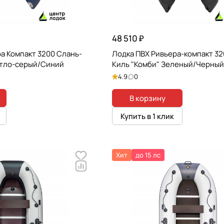
48 510 ₽
а Компакт 3200 Слань-
Лодка ПВХ Ривьера-компакт 32
етло-серый/Синий
Киль "Комби" Зеленый/Черный
4.9
0
В корзину
Купить в 1 клик
Хит
до 15 лс