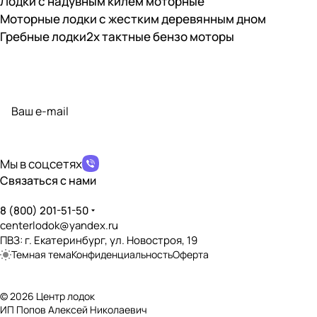
Лодки с надувным килем моторные
Совместимость с электромотором
?
✔️
Моторные лодки с жестким деревянным дном
Гребные лодки
2х тактные бензо моторы
Совместимость с бензомотором
?
✔️
Подписаться
на новости и акции
Наличие транцевых накладок
?
✔️
Материал транцевых накладок
политикой конфиденциальности
?
ПВХ
Наличие сливной пробки
Мы в соцсетях
?
✔️
Связаться с нами
Возможность установки транцевых колёс
?
8 (800) 201-51-50
✔️
centerlodok@yandex.ru
ПВЗ: г. Екатеринбург, ул. Новостроя, 19
Дно, пол, палуба
Темная тема
Конфиденциальность
Оферта
Тип дна
?
Стрингерная слань
© 2026 Центр лодок
ИП Попов Алексей Николаевич
Наличие слани
?