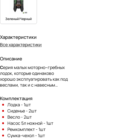
Зеленый/Черный
Характеристики
Все характеристики
Описание
С
ерия малых моторно–гребных
лодок, которые одинаково
хорошо эксплуатировать как под
веслами, так и с навесным
мотором. Лодки имеют днищевой
коврик по всей длине лодки, что
Комплектация
улучшает ходовые качества и
Лодка - 1шт
защищает борта от истирания.
Сиденье - 2шт
Любая лодка данной серии в
Весло - 2шт
упакованном виде легко
Насос 5л ножной - 1шт
размещается в багажнике
Ремкомплект - 1шт
автомобиля вместе с подвесным
Сумка-чехол - 1шт
мотором. Сборка и разборка