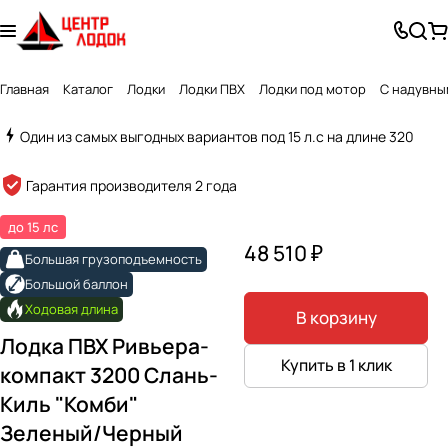
Главная
Каталог
Лодки
Лодки ПВХ
Лодки под мотор
С надувны
Один из самых выгодных вариантов под 15 л.с на длине 320
Created by Alex Turner
from the Noun Project
Гарантия производителя 2 года
до 15 лс
48 510 ₽
Большая грузоподъемность
Большой баллон
Ходовая длина
В корзину
Лодка ПВХ Ривьера-
Купить в 1 клик
компакт 3200 Слань-
Киль "Комби"
Зеленый/Черный