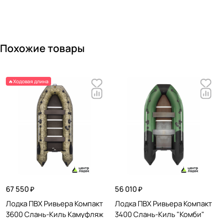
Форма концевиков баллонов
?
Конические (классические)
Габариты лодки
Похожие товары
Длина лодки (мм)
?
3200
🔥Ходовая длина
Ширина лодки (мм)
?
1500
Длина кокпита (мм)
?
2160
Ширина кокпита (мм)
?
630
Диаметр борта (мм)
?
420
67 550 ₽
56 010 ₽
Лодка ПВХ Ривьера Компакт
Лодка ПВХ Ривьера Компакт
Вес и нагрузка
3600 Слань-Киль Камуфляж
3400 Слань-Киль "Комби"