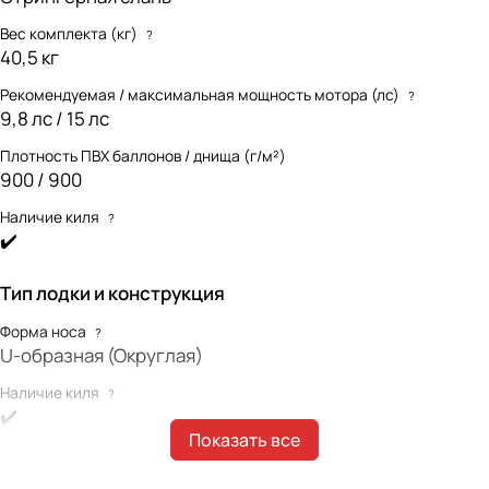
Вес комплекта (кг)
?
40,5 кг
Рекомендуемая / максимальная мощность мотора (лс)
?
9,8 лс / 15 лс
Плотность ПВХ баллонов / днища (г/м²)
900 / 900
Наличие киля
?
✔️
Тип лодки и конструкция
Форма носа
?
U-образная (Округлая)
Наличие киля
?
✔️
Показать все
Наличие интерцептора
?
❌