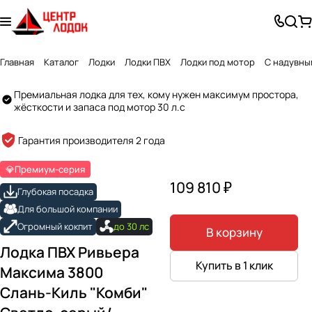
Главная
Каталог
Лодки
Лодки ПВХ
Лодки под мотор
С надувны
Премиальная лодка для тех, кому нужен максимум простора,
жёсткости и запаса под мотор 30 л.с
Created by GlyphGenius Studio
from the Noun Project
Гарантия производителя 2 года
💎Премиум-серия
109 810 ₽
Глубокая посадка
Для большой компании
Огромный кокпит
до 30 лс
В корзину
Лодка ПВХ Ривьера
Купить в 1 клик
Максима 3800
Слань-Киль "Комби"