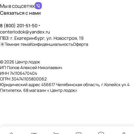
Наличие сливной пробки
Мы в соцсетях
?
✔️
Связаться с нами
Возможность установки транцевых колёс
?
8 (800) 201-51-50
✔️
centerlodok@yandex.ru
ПВЗ: г. Екатеринбург, ул. Новостроя, 19
Дно, пол, палуба
Темная тема
Конфиденциальность
Оферта
Тип дна
?
Стрингерная слань
© 2026 Центр лодок
ИП Попов Алексей Николаевич
Наличие слани
?
ИНН 741106470404
✔️
ОГРН 304741105800062
Юридический адрес 456617 Челябинская область, г.Копейск ул.4
Тип слани
?
Пятилетки, 68 магазин « Центр лодок»
Стрингерная
Материал слани
?
Влагостойкая фанера
Длина слани (мм)
2799