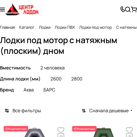
Главная
Каталог
Лодки
Лодки ПВХ
Лодки под мотор
С натяжны
Лодки под мотор с натяжным
(плоским) дном
Вместимость
2 человека
Длина лодки (мм)
2600
2800
Бренд
Аква
БАРС
Все фильтры
Сначала дешевые
📦Компактная
📦Компактная