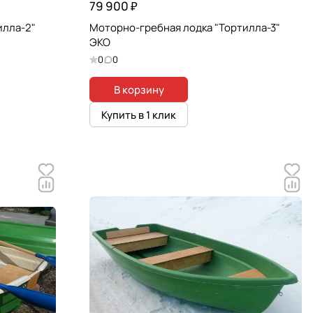
79 900 ₽
илла-2"
Моторно-гребная лодка "Тортилла-3"
ЭКО
0
0
В корзину
Купить в 1 клик