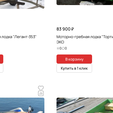
83 900 ₽
 лодка "Легант-353"
Моторно-гребная лодка "Торт
ЭКО
0
0
В корзину
Купить в 1 клик