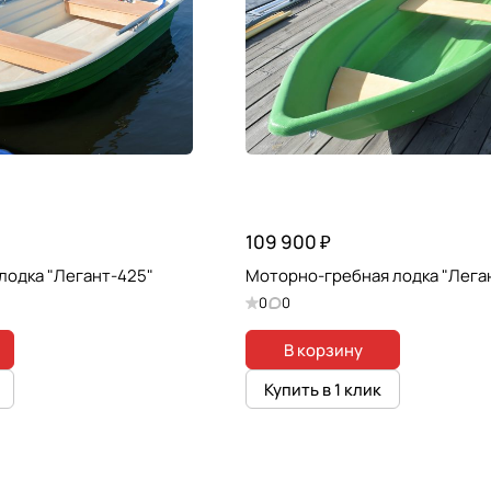
109 900 ₽
лодка "Легант-425"
Моторно-гребная лодка "Лега
0
0
В корзину
Купить в 1 клик