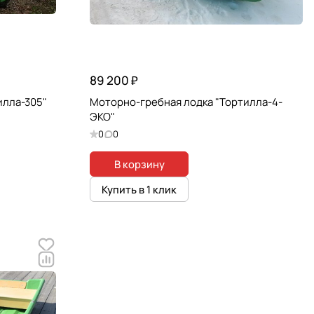
89 200 ₽
илла-305"
Моторно-гребная лодка "Тортилла-4-
ЭКО"
0
0
В корзину
Купить в 1 клик