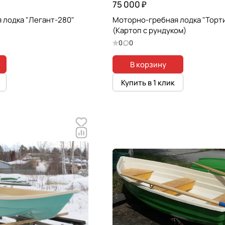
75 000 ₽
 лодка "Легант-280"
Моторно-гребная лодка "Торт
(Картоп с рундуком)
0
0
В корзину
Купить в 1 клик