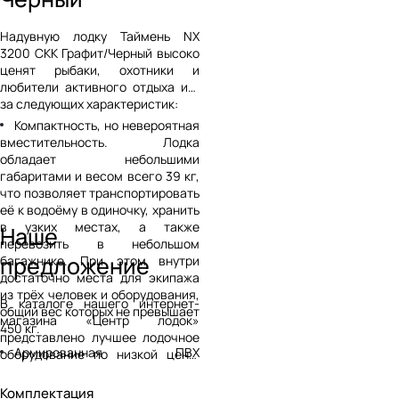
Надувную лодку Таймень NX
3200 СКК Графит/Черный высоко
ценят рыбаки, охотники и
любители активного отдыха из-
за следующих характеристик:
Компактность, но невероятная
вместительность. Лодка
обладает небольшими
габаритами и весом всего 39 кг,
что позволяет транспортировать
её к водоёму в одиночку, хранить
в узких местах, а также
Наше
перевозить в небольшом
предложение
багажнике. При этом внутри
достаточно места для экипажа
из трёх человек и оборудования,
В каталоге нашего интернет-
общий вес которых не превышает
магазина «Центр лодок»
450 кг.
представлено лучшее лодочное
Армированная ПВХ
оборудование по низкой цене.
великолепного качества.
Здесь вы сможете приобрести
Материал устойчив практически
надувную лодку из
Комплектация