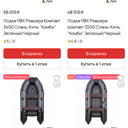
Диаметр борта (мм)
?
420
56 010 ₽
48 510 ₽
Лодка ПВХ Ривьера Компакт
Лодка ПВХ Ривьера-
Вес и нагрузка
3400 Слань-Киль "Комби"
компакт 3200 Слань-Киль
Грузоподъемность
?
Зеленый/Черный
"Комби" Зеленый/Черный
450 кг
5
0
4.9
0
Пассажировместимость
?
В корзину
В корзину
3
Купить в 1 клик
Купить в 1 клик
Реальная комфортная вместимость
?
2
Большой баллон
Хит
Советуем
🏆Лучший вариант
Вес полного комплекта
?
39 кг
Вес лодки без комплектующих / шкура
?
≈ 21 кг
Вес пайола / пола
?
12 кг
Вес сидушек