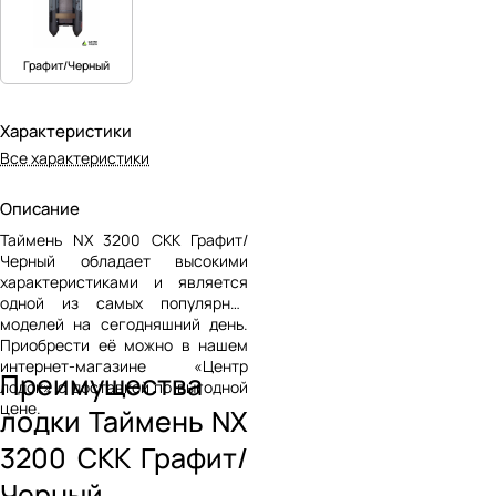
Графит/Черный
Характеристики
Все характеристики
Описание
Таймень NX 3200 СКК Графит/
Черный обладает высокими
характеристиками и является
одной из самых популярных
моделей на сегодняшний день.
Приобрести её можно в нашем
интернет-магазине «Центр
Преимущества
лодок» с доставкой по выгодной
цене.
лодки Таймень NX
3200 СКК Графит/
Черный