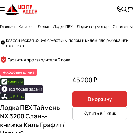
Главная
Каталог
Лодки
Лодки ПВХ
Лодки под мотор
С надувны
Классическая 320-я с жёстким полом и килем для рыбака или
охотника
Created by GlyphGenius Studio
from the Noun Project
Гарантия производителя 2 года
🔥Ходовая длина
45 200 ₽
Килевая
Под любые задачи
до 9.8 лс
В корзину
Лодка ПВХ Таймень
Купить в 1 клик
NX 3200 Слань-
книжка Киль Графит/