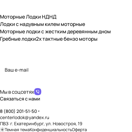
9,8 лс
Рекомендуемая мощность мотора
?
Моторные Лодки НДНД
8 лс
Лодки с надувным килем моторные
Совместимость с электромотором
Моторные лодки с жестким деревянным дном
?
✔️
Гребные лодки
2х тактные бензо моторы
Совместимость с бензомотором
?
✔️
Подписаться
на новости и акции
Наличие транцевых накладок
?
✔️
политикой конфиденциальности
Материал транцевых накладок
?
Влагостойкая фанера
Мы в соцсетях
Наличие сливной пробки
?
Связаться с нами
✔️
8 (800) 201-51-50
Возможность установки транцевых колёс
?
centerlodok@yandex.ru
✔️
ПВЗ: г. Екатеринбург, ул. Новостроя, 19
Темная тема
Конфиденциальность
Оферта