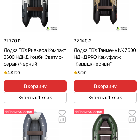
71 770 ₽
72 140 ₽
Лодка ПВХ Ривьера Компакт
Лодка ПВХ Таймень NX 3600
3600 НДНД Комби Светло-
НДНД PRO Камуфляж
серый/Черный
"Камыш/Черный"
4.9
0
5
0
В корзину
В корзину
Купить в 1 клик
Купить в 1 клик
💎Премиум-серия
💎Премиум-серия