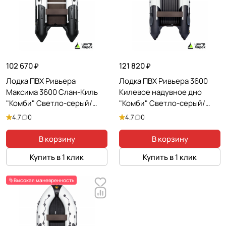
102 670 ₽
121 820 ₽
Лодка ПВХ Ривьера
Лодка ПВХ Ривьера 3600
Максима 3600 Слан-Киль
Килевое надувное дно
"Комби" Светло-серый/
"Комби" Светло-серый/
Черный
Черный
4.7
0
4.7
0
В корзину
В корзину
Купить в 1 клик
Купить в 1 клик
🌀Высокая маневренность