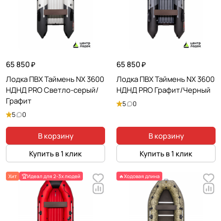
65 850 ₽
65 850 ₽
Лодка ПВХ Таймень NX 3600
Лодка ПВХ Таймень NX 3600
НДНД PRO Светло-серый/
НДНД PRO Графит/Черный
Графит
5
0
5
0
В корзину
В корзину
Купить в 1 клик
Купить в 1 клик
Хит
🏆Идеал для 2-3х людей
🔥Ходовая длина