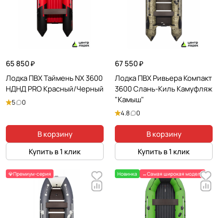
65 850 ₽
67 550 ₽
Лодка ПВХ Таймень NX 3600
Лодка ПВХ Ривьера Компакт
НДНД PRO Красный/Черный
3600 Слань-Киль Камуфляж
"Камыш"
5
0
4.8
0
В корзину
В корзину
Купить в 1 клик
Купить в 1 клик
💎Премиум-серия
Новинка
↔️Самая широкая модель