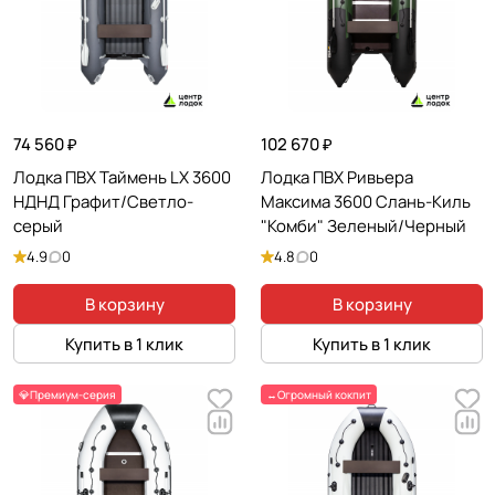
74 560 ₽
102 670 ₽
Лодка ПВХ Таймень LX 3600
Лодка ПВХ Ривьера
НДНД Графит/Светло-
Максима 3600 Слань-Киль
серый
"Комби" Зеленый/Черный
4.9
0
4.8
0
В корзину
В корзину
Купить в 1 клик
Купить в 1 клик
💎Премиум-серия
↔️Огромный кокпит