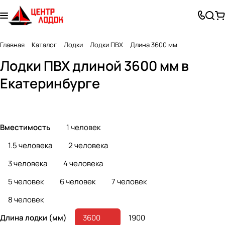
Главная
Каталог
Лодки
Лодки ПВХ
Длина 3600 мм
Лодки ПВХ длиной 3600 мм в
Гребные лодки
Лодки под мотор
Екатеринбурге
49 товаров
140 товаров
Вместимость
1 человек
1.5 человека
2 человека
3 человека
4 человека
5 человек
6 человек
7 человек
8 человек
Длина лодки (мм)
3600
1900