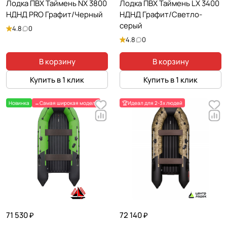
Лодка ПВХ Таймень NX 3800
Лодка ПВХ Таймень LX 3400
НДНД PRO Графит/Черный
НДНД Графит/Светло-
серый
4.8
0
4.8
0
В корзину
В корзину
Купить в 1 клик
Купить в 1 клик
Новинка
↔️Самая широкая модель
🏆Идеал для 2-3х людей
71 530 ₽
72 140 ₽