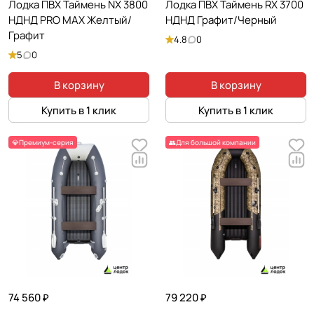
Лодка ПВХ Таймень NX 3800
Лодка ПВХ Таймень RX 3700
НДНД PRO MAX Желтый/
НДНД Графит/Черный
Графит
4.8
0
5
0
В корзину
В корзину
Купить в 1 клик
Купить в 1 клик
💎Премиум-серия
👥Для большой компании
74 560 ₽
79 220 ₽