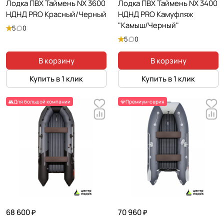
Лодка ПВХ Таймень NX 3600
Лодка ПВХ Таймень NX 3400
НДНД PRO Красный/Черный
НДНД PRO Камуфляж
"Камыш/Черный"
5
0
5
0
В корзину
В корзину
Купить в 1 клик
Купить в 1 клик
👥Для большой компании
💎Премиум-серия
68 600 ₽
70 960 ₽