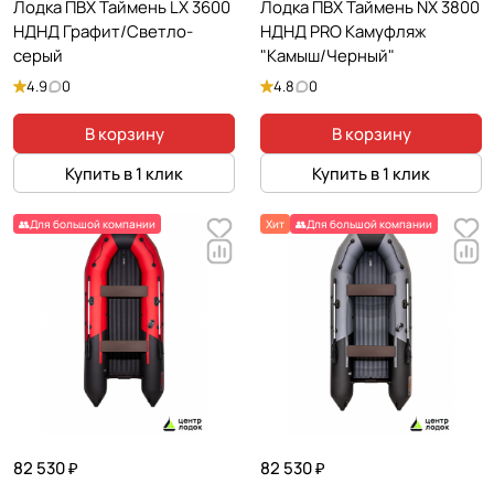
Лодка ПВХ Таймень LX 3600
Лодка ПВХ Таймень NX 3800
НДНД Графит/Светло-
НДНД PRO Камуфляж
серый
"Камыш/Черный"
4.9
0
4.8
0
В корзину
В корзину
Купить в 1 клик
Купить в 1 клик
👥Для большой компании
Хит
👥Для большой компании
82 530 ₽
82 530 ₽