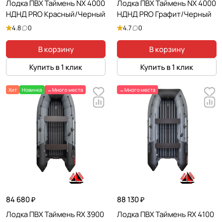
Лодка ПВХ Таймень NX 4000
Лодка ПВХ Таймень NX 4000
НДНД PRO Красный/Черный
НДНД PRO Графит/Черный
4.8
0
4.7
0
В корзину
В корзину
Купить в 1 клик
Купить в 1 клик
Хит
Новинка
↔️Много места
↔️Много места
84 680 ₽
88 130 ₽
Лодка ПВХ Таймень RX 3900
Лодка ПВХ Таймень RX 4100