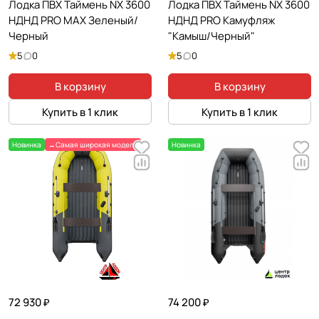
Лодка ПВХ Таймень NX 3600
Лодка ПВХ Таймень NX 3600
НДНД PRO MAX Зеленый/
НДНД PRO Камуфляж
Черный
"Камыш/Черный"
5
0
5
0
В корзину
В корзину
Купить в 1 клик
Купить в 1 клик
Новинка
↔️Самая широкая модель
Новинка
72 930 ₽
74 200 ₽