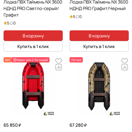
Лодка ПВХ Таймень NX 3600
Лодка ПВХ Таймень NX 3600
НДНД PRO Светло-серый/
НДНД PRO Графит/Черный
Графит
5
0
5
0
В корзину
В корзину
Купить в 1 клик
Купить в 1 клик
Хит
🏆Идеал для 2-3х людей
Легкая
65 850 ₽
67 280 ₽