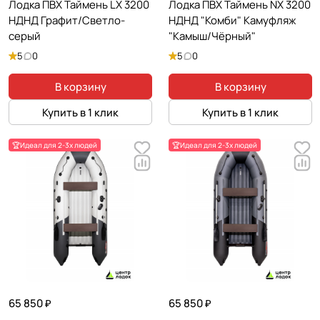
Лодка ПВХ Таймень LX 3200
Лодка ПВХ Таймень NX 3200
НДНД Графит/Светло-
НДНД "Комби" Камуфляж
серый
"Камыш/Чёрный"
5
0
5
0
В корзину
В корзину
Купить в 1 клик
Купить в 1 клик
🏆Идеал для 2-3х людей
🏆Идеал для 2-3х людей
65 850 ₽
65 850 ₽