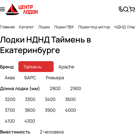
Главная
Каталог
Лодки
Лодки ПВХ
Лодки под мотор
НДНД (Над
Лодки НДНД Таймень в
Екатеринбурге
Бренд
Таймень
Apache
Аква
БАРС
Ривьера
Длина лодки (мм)
2800
2900
3200
3300
3400
3600
3700
3800
3900
4000
4100
4300
Вместимость
2 человека