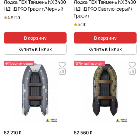
Лодка ПВХ Таймень NX 3400
Лодка ПВХ Таймень NX 3400
НДНД PRO Графит/Черный
НДНД PRO Светло-серый/
Графит
4.9
0
5
0
В корзину
В корзину
Купить в 1 клик
Купить в 1 клик
💎Премиум-серия
🏆Лучший вариант
62 210 ₽
62 560 ₽