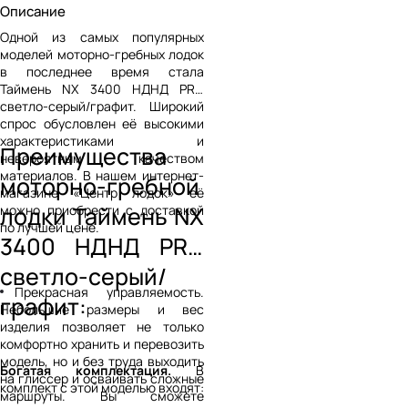
Описание
Одной из самых популярных
моделей моторно-гребных лодок
в последнее время стала
Таймень NX 3400 НДНД PRO
светло-серый/графит. Широкий
спрос обусловлен её высокими
характеристиками и
Преимущества
невероятным качеством
материалов. В нашем интернет-
моторно-гребной
магазине «Центр лодок» её
лодки Таймень NX
можно приобрести с доставкой
по лучшей цене.
3400 НДНД PRO
светло-серый/
Прекрасная управляемость.
графит:
Небольшие размеры и вес
изделия позволяет не только
комфортно хранить и перевозить
модель, но и без труда выходить
Богатая комплектация.
В
на глиссер и осваивать сложные
комплект с этой моделью входят:
маршруты. Вы сможете