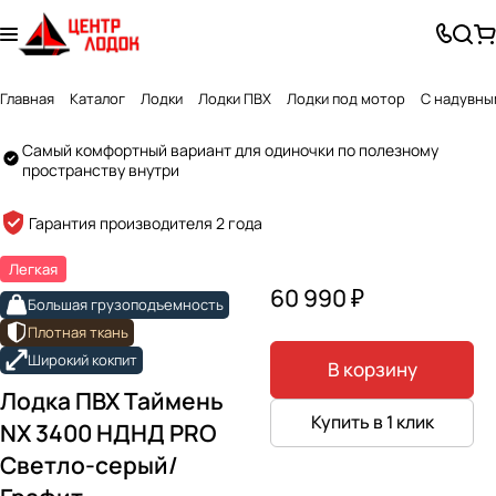
Главная
Каталог
Лодки
Лодки ПВХ
Лодки под мотор
С надувны
Самый комфортный вариант для одиночки по полезному
пространству внутри
Created by GlyphGenius Studio
from the Noun Project
Гарантия производителя 2 года
Легкая
60 990 ₽
Большая грузоподъемность
Плотная ткань
Широкий кокпит
В корзину
Лодка ПВХ Таймень
Купить в 1 клик
NX 3400 НДНД PRO
Светло-серый/