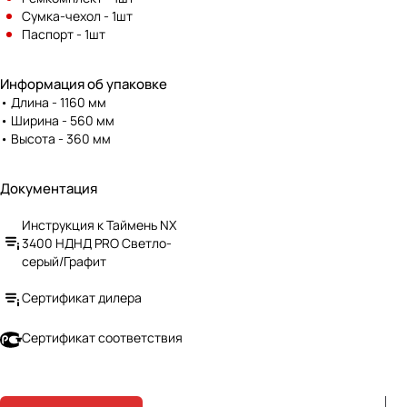
указанному на сайте. Будем рады
Сумка-чехол - 1шт
ответить на любой ваш вопрос и
Паспорт - 1шт
предоставить помощь, в случае
необходимости.
Информация об упаковке
• Длина - 1160 мм
• Ширина - 560 мм
• Высота - 360 мм
Документация
Инструкция к Таймень NX
3400 НДНД PRO Светло-
серый/Графит
Сертификат дилера
Сертификат соответствия