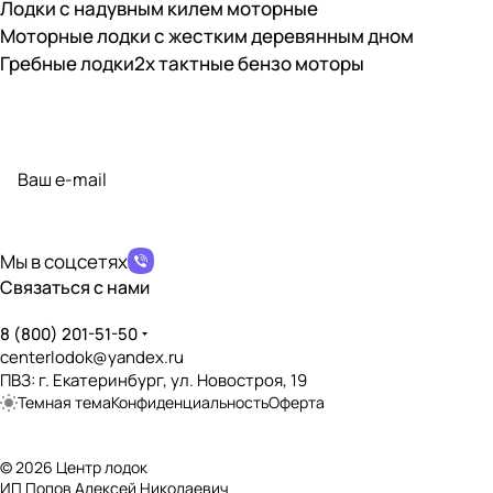
Лодки с надувным килем моторные
Совместимость с бензомотором
?
✔️
Моторные лодки с жестким деревянным дном
Гребные лодки
2х тактные бензо моторы
Наличие транцевых накладок
?
✔️
Подписаться
на новости и акции
Материал транцевых накладок
?
Влагостойкая фанера
Наличие сливной пробки
политикой конфиденциальности
?
✔️
Возможность установки транцевых колёс
Мы в соцсетях
?
✔️
Связаться с нами
Дно, пол, палуба
8 (800) 201-51-50
centerlodok@yandex.ru
Тип дна
?
ПВЗ: г. Екатеринбург, ул. Новостроя, 19
НДНД (Надувное Дно Низкого Давления)
Темная тема
Конфиденциальность
Оферта
Наличие слани
?
❌
© 2026 Центр лодок
ИП Попов Алексей Николаевич