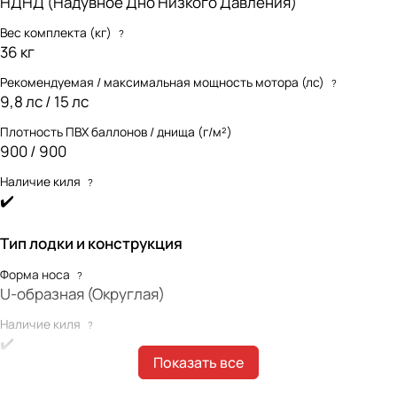
НДНД (Надувное Дно Низкого Давления)
Вес комплекта (кг)
?
36 кг
Рекомендуемая / максимальная мощность мотора (лс)
?
9,8 лс / 15 лс
Плотность ПВХ баллонов / днища (г/м²)
900 / 900
Наличие киля
?
✔️
Тип лодки и конструкция
Форма носа
?
U-образная (Округлая)
Наличие киля
?
✔️
Показать все
Наличие интерцептора
?
✔️