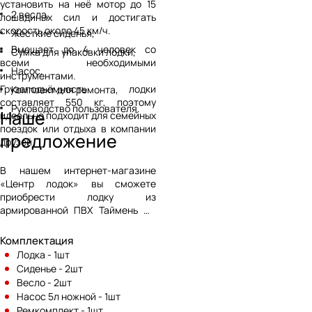
установить на неё мотор до 15
2 весла,
лошадиных сил и достигать
скорость около 45 км/ч.
Жесткие сиденья,
Вмещает до 4 человек со
Сумка для упаковки лодки,
всеми необходимыми
Насос,
инструментами.
Грузоподъёмность лодки
Комплект для ремонта,
составляет 550 кг, поэтому
Руководство пользователя.
Наше
идеально подходит для семейных
поездок или отдыха в компании
предложение
друзей.
В нашем интернет-магазине
«Центр лодок» вы сможете
приобрести лодку из
армированной ПВХ Таймень NX
3400 НДНД PRO светло-серый/
графит и любые аксессуары по
Комплектация
доступной стоимости. Мы
Лодка - 1шт
предлагаем выгодные условия
Сиденье - 2шт
доставки и сотрудничества, а
Весло - 2шт
также профессиональные
Насос 5л ножной - 1шт
консультации по телефону,
Ремкомплект - 1шт