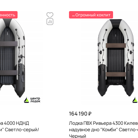
енность
↔️Огромный кокпит
164 190 ₽
ра 4000 НДНД
Лодка ПВХ Ривьера 4300 Киле
и" Светло-серый/
надувное дно "Комби" Светло
Черный