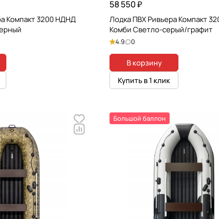
58 550 ₽
ра Компакт 3200 НДНД
Лодка ПВХ Ривьера Компакт 3
Черный
Комби Светло-серый/графит
4.9
0
В корзину
Купить в 1 клик
Большой баллон