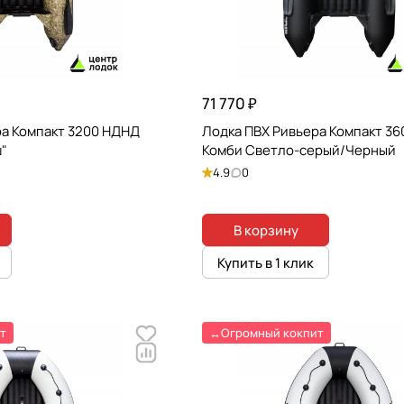
71 770 ₽
ра Компакт 3200 НДНД
Лодка ПВХ Ривьера Компакт 3
"
Комби Светло-серый/Черный
4.9
0
В корзину
Купить в 1 клик
т
↔️Огромный кокпит