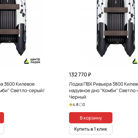
132 770 ₽
ра 3600 Килевое
Лодка ПВХ Ривьера 3800 Киле
омби" Светло-серый/
надувное дно "Комби" Светло
Черный
4.8
0
В корзину
Купить в 1 клик