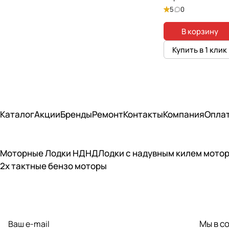
5
0
В корзину
Купить в 1 клик
Каталог
Акции
Бренды
Ремонт
Контакты
Компания
Опла
Моторные Лодки НДНД
Лодки с надувным килем мото
2х тактные бензо моторы
Подписаться
на новости и акции
Мы в с
политикой