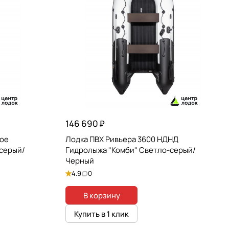
146 690 ₽
вое
Лодка ПВХ Ривьера 3600 НДНД
-серый/
Гидролыжа "Комби" Светло-серый/
Черный
4.9
0
В корзину
Купить в 1 клик