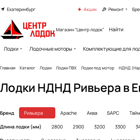
Екатеринбург
Акции
Ремонт
Бре
Магазин “Центр лодок”
Лодки
Лодочные моторы
Комплектующие для ло
Главная
Каталог
Лодки
Лодки ПВХ
Лодки под мотор
НДНД (Над
Лодки НДНД Ривьера в 
Бренд
Ривьера
Apache
Аква
БАРС
Тай
Длина лодки (мм)
2800
2900
3200
3300
3