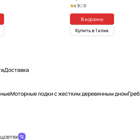
4.9
0
В корзину
Купить в 1 клик
та
Доставка
рные
Моторные лодки с жестким деревянным дном
Греб
оцсетях