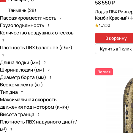
58 550 ₽
Таймень
(
28
)
Лодка ПВХ Ривье
Пассажировместимость
Комби Красный/
?
Грузоподъемность
4.7
0
?
Количество воздушных отсеков
В корзину
?
Плотность ПВХ баллонов (г/м²)
Купить в 1 клик
?
Длина лодки (мм)
?
Ширина лодки (мм)
?
Легкая
Диаметр борта (мм)
?
Вес комплекта (кг)
Тип дна
?
Максимальная скорость
движения под мотором (км/ч)
Высота транца
?
Плотность ПВХ надувного дна(г/
м²)
?