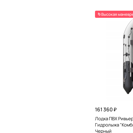
🌀Высокая маневр
161 360 ₽
Лодка ПВХ Ривье
Гидролыжа "Комб
Черный