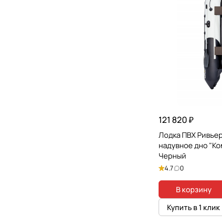
121 820 ₽
Лодка ПВХ Ривье
надувное дно "К
Черный
4.7
0
В корзину
Купить в 1 клик