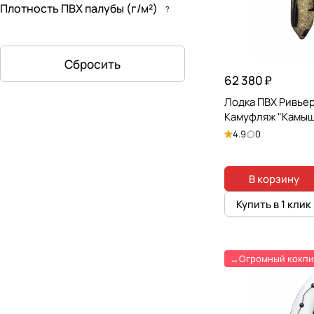
Плотность ПВХ палубы (г/м²)
?
Сбросить
62 380 ₽
Лодка ПВХ Ривье
Камуфляж "Камыш
4.9
0
В корзину
Купить в 1 клик
↔️Огромный кокпи