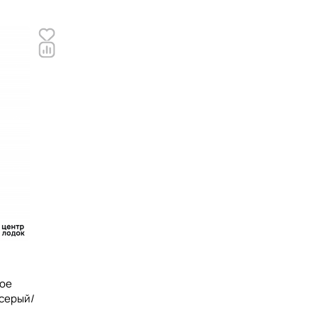
вое
-серый/