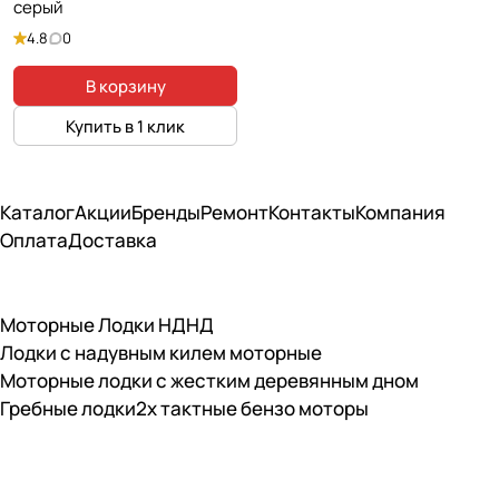
серый
4.8
0
В корзину
Купить в 1 клик
Каталог
Акции
Бренды
Ремонт
Контакты
Компания
Оплата
Доставка
Моторные Лодки НДНД
Лодки с надувным килем моторные
Моторные лодки с жестким деревянным дном
Гребные лодки
2х тактные бензо моторы
Подписаться
на новости и акции