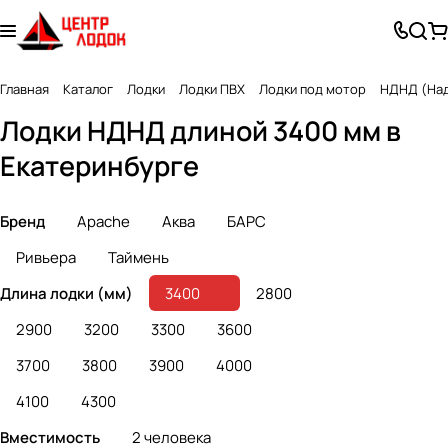
Главная
Каталог
Лодки
Лодки ПВХ
Лодки под мотор
НДНД (Над
Лодки НДНД длиной 3400 мм в
Екатеринбурге
Бренд
Apache
Аква
БАРС
Ривьера
Таймень
Длина лодки (мм)
3400
2800
2900
3200
3300
3600
3700
3800
3900
4000
4100
4300
Вместимость
2 человека