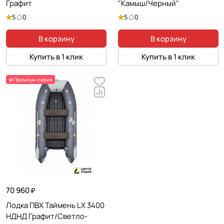
Графит
"Камыш/Черный"
5
0
5
0
В корзину
В корзину
Купить в 1 клик
Купить в 1 клик
💎Премиум-серия
70 960 ₽
Лодка ПВХ Таймень LX 3400
НДНД Графит/Светло-