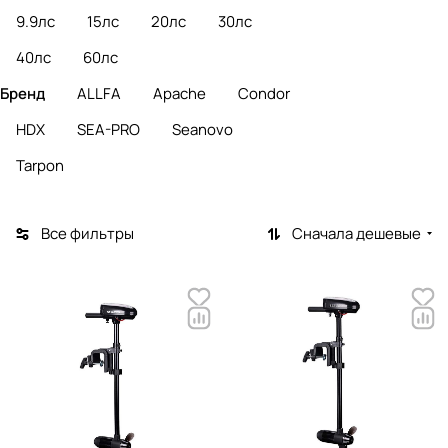
9.9лс
15лс
20лс
30лс
40лс
60лс
Бренд
ALLFA
Apache
Condor
HDX
SEA-PRO
Seanovo
Tarpon
Все фильтры
Сначала дешевые