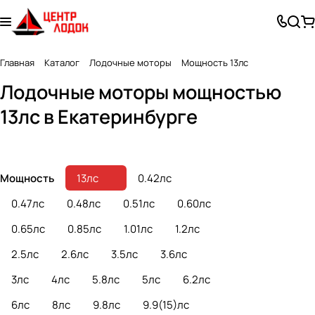
Главная
Каталог
Лодочные моторы
Мощность 13лс
Лодочные
Лодочные
Лодочные моторы мощностью
бензиновые моторы
электромоторы
13лс в Екатеринбурге
77 товаров
16 товаров
Мощность
13лс
0.42лс
0.47лс
0.48лс
0.51лс
0.60лс
0.65лс
0.85лс
1.01лс
1.2лс
2.5лс
2.6лс
3.5лс
3.6лс
3лс
4лс
5.8лс
5лс
6.2лс
6лс
8лс
9.8лс
9.9(15)лс