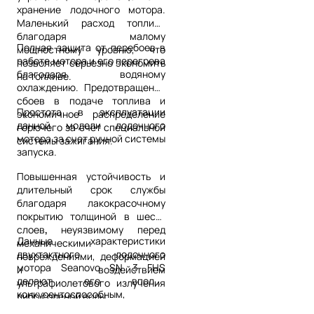
хранение лодочного мотора.
Маленький расход топлива
благодаря малому
Полная защита от перебоев в
мощностному уровню, что
работе мотора и его перегрева
позволяет серьезно экономить
благодаря водяному
на топливе.
охлаждению. Предотвращение
сбоев в подаче топлива и
Простота в эксплуатации
экономичное распределение
данной модели лодочного
горючего за счет специальной
мотора за счет ручной системы
системы зажигания.
запуска.
Повышенная устойчивость и
длительный срок службы
благодаря лакокрасочному
покрытию толщиной в шесть
слоев
,
неуязвимому перед
Данные характеристики
механическими
двухтактного лодочного
повреждениями, деформацией
мотора Seanovo SN 3 FHS
и воздействием
делают его вполне
ультрафиолетового излучения
конкурентоспособным,
либо соленой воды.
поэтому многие могут захотеть