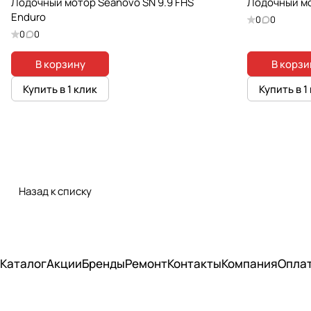
Лодочный мотор Seanovo SN 9.9 FHS
Лодочный мо
Enduro
0
0
0
0
В корзину
В корзи
Купить в 1 клик
Купить в 1
Назад к списку
Каталог
Акции
Бренды
Ремонт
Контакты
Компания
Опла