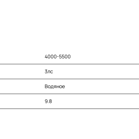
купить данную модель по
рациональной цене,
обратившись в интернет-
магазин Центр Лодок.
4000-5500
3лс
Водяное
9.8