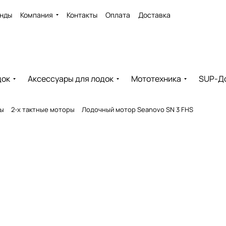
нды
Компания
Контакты
Оплата
Доставка
док
Аксессуары для лодок
Мототехника
SUP-Д
ры
2-х тактные моторы
Лодочный мотор Seanovo SN 3 FHS