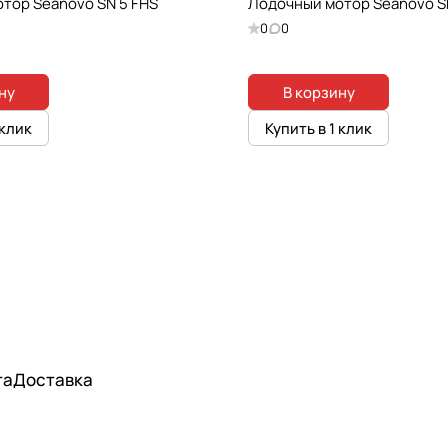
тор Seanovo SN 5 FHS
Лодочный мотор Seanovo S
0
0
ну
В корзину
 клик
Купить в 1 клик
та
Доставка