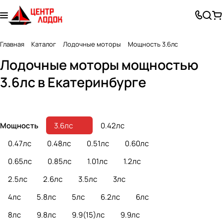
Главная
Каталог
Лодочные моторы
Мощность 3.6лс
Лодочные
Лодочные
Лодочные моторы мощностью
бензиновые моторы
электромоторы
3.6лс в Екатеринбурге
77 товаров
16 товаров
Мощность
3.6лс
0.42лс
0.47лс
0.48лс
0.51лс
0.60лс
0.65лс
0.85лс
1.01лс
1.2лс
2.5лс
2.6лс
3.5лс
3лс
4лс
5.8лс
5лс
6.2лс
6лс
8лс
9.8лс
9.9(15)лс
9.9лс