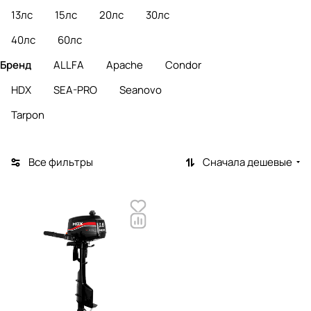
13лс
15лс
20лс
30лс
40лс
60лс
Бренд
ALLFA
Apache
Condor
HDX
SEA-PRO
Seanovo
Tarpon
Все фильтры
Сначала дешевые