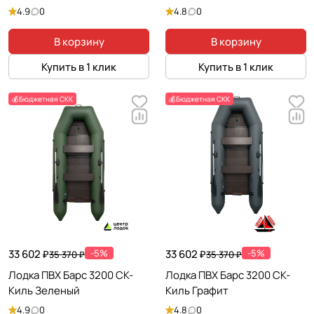
4.9
0
4.8
0
В корзину
В корзину
Купить в 1 клик
Купить в 1 клик
💰Бюджетная СКК
💰Бюджетная СКК
33 602 ₽
-5%
33 602 ₽
-5%
35 370 ₽
35 370 ₽
Лодка ПВХ Барс 3200 СК-
Лодка ПВХ Барс 3200 СК-
Киль Зеленый
Киль Графит
4.9
0
4.8
0