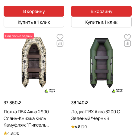
В корзину
В корзину
Купить в 1 клик
Купить в 1 клик
Под любые задачи
37 850 ₽
38 140 ₽
Лодка ПВХ Аква 2900
Лодка ПВХ Аква 3200 С
Слань-Книжка Киль
Зеленый/Черный
Камуфляж "Пиксель
4.8
0
Зеленый"
4.8
0