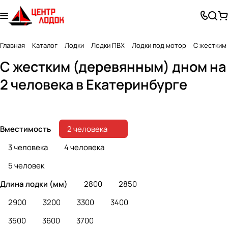
Главная
Каталог
Лодки
Лодки ПВХ
Лодки под мотор
С жестким
СКК (Слань-книжка
С жестким (деревянным) дном на
СК (Слань-киль)
киль)
2 человека в Екатеринбурге
34 товара
26 товаров
Вместимость
2 человека
3 человека
4 человека
5 человек
Длина лодки (мм)
2800
2850
2900
3200
3300
3400
3500
3600
3700