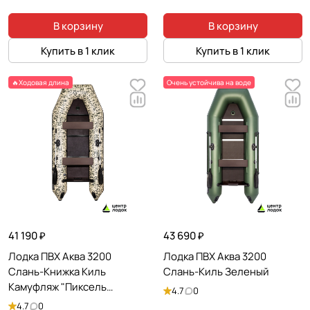
В корзину
В корзину
Купить в 1 клик
Купить в 1 клик
🔥Ходовая длина
Очень устойчива на воде
41 190 ₽
43 690 ₽
Лодка ПВХ Аква 3200
Лодка ПВХ Аква 3200
Слань-Книжка Киль
Слань-Киль Зеленый
Камуфляж "Пиксель
4.7
0
Зеленый"
4.7
0