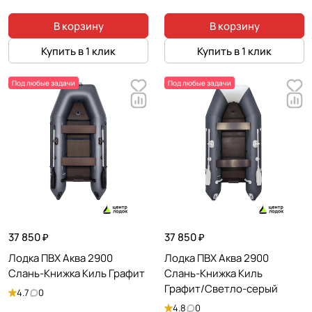
В корзину
В корзину
Купить в 1 клик
Купить в 1 клик
Под любые задачи
Под любые задачи
37 850 ₽
37 850 ₽
Лодка ПВХ Аква 2900
Лодка ПВХ Аква 2900
Слань-Книжка Киль Графит
Слань-Книжка Киль
Графит/Светло-серый
4.7
0
4.8
0