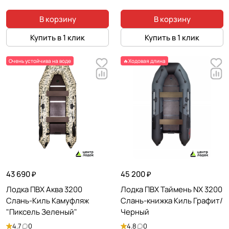
В корзину
В корзину
Купить в 1 клик
Купить в 1 клик
Очень устойчива на воде
🔥Ходовая длина
43 690 ₽
45 200 ₽
Лодка ПВХ Аква 3200
Лодка ПВХ Таймень NX 3200
Слань-Киль Камуфляж
Слань-книжка Киль Графит/
"Пиксель Зеленый"
Черный
4.7
0
4.8
0