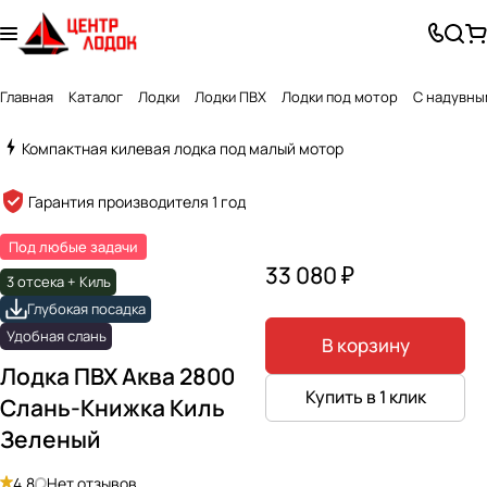
Главная
Каталог
Лодки
Лодки ПВХ
Лодки под мотор
С надувны
Компактная килевая лодка под малый мотор
Created by Alex Turner
from the Noun Project
Гарантия производителя 1 год
Под любые задачи
33 080 ₽
3 отсека + Киль
Глубокая посадка
Удобная слань
В корзину
Лодка ПВХ Аква 2800
Купить в 1 клик
Слань-Книжка Киль
Зеленый
4.8
Нет отзывов