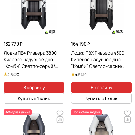
1930
Ширина кокпита (мм)
?
590
Диаметр борта (мм)
?
360
132 770 ₽
164 190 ₽
Лодка ПВХ Ривьера 3800
Лодка ПВХ Ривьера 4300
Вес и нагрузка
Килевое надувное дно
Килевое надувное дно
Грузоподъемность
?
"Комби" Светло-серый/
"Комби" Светло-серый/
220 кг
Черный
Черный
4.8
0
4.9
0
Пассажировместимость
?
В корзину
В корзину
2
Купить в 1 клик
Купить в 1 клик
Реальная комфортная вместимость
?
1,5
🔥Ходовая длина
Под любые задачи
Вес полного комплекта
?
29 кг
Вес лодки без комплектующих / шкура
?