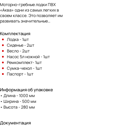
Моторно-гребные лодки ПВХ
«Аква» одни из самых легких в
своем классе. Это позволяет им
развивать значительные
скорости. Лодки ПВХ «Аква»
моторной серии с легкостью
Комплектация
выходят на глиссирование даже
Лодка - 1шт
с лодочным мотором малой
Сиденье - 2шт
мощности. Упаковка в один баул
Весло - 2шт
и маленький вес лодок «Аква»
Насос 5л ножной - 1шт
позволяют их легко
Ремкомплект- 1шт
транспортировать и переносить.
Сумка-чехол - 1шт
Надувные моторно-гребные
Паспорт - 1шт
лодки ПВХ «Аква» сделаны из
прочного высококачественного
ПВХ. Моторно-гребные лодки
Информация об упаковке
«Аква» оборудованы надежными
• Длина - 1000 мм
клапанами, которые позволяют
• Ширина - 500 мм
как быстро сдуть лодку ПВХ, так и
• Высота - 280 мм
являются надежной защитой от
нежелательного стравливания
воздуха. Моторно-гребные лодки
Документация
ПВХ «Аква» оснащены