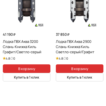
18 кг
Вес пайола / пола
?
≈ 6 кг
Вес сидушек
?
≈ 2,5 кг
41 190 ₽
37 850 ₽
Вес вёсел
?
Лодка ПВХ Аква 3200
Лодка ПВХ Аква 2900
≈ 1,3 кг
Слань-Книжка Киль
Слань-Книжка Киль
Графит/Светло-серый
Светло-серый/Графит
Транец и мотор
4.8
0
4.8
0
Наличие транца
?
✔️
В корзину
В корзину
Тип транца
?
Купить в 1 клик
Купить в 1 клик
Встроенный (стационарный)
Высота транца
?
390
Материал транца
?