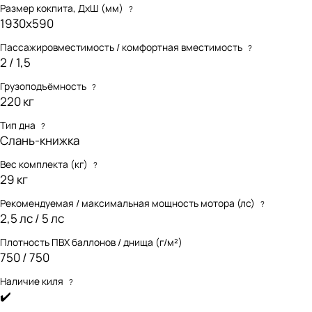
Размер кокпита, ДхШ (мм)
«Аква» входят сидения, насос,
?
весла, ремкомплект.
1930х590
Пассажировместимость / комфортная вместимость
?
2 / 1,5
Грузоподъёмность
?
220 кг
Тип дна
?
Слань-книжка
Вес комплекта (кг)
?
29 кг
Рекомендуемая / максимальная мощность мотора (лс)
?
2,5 лс / 5 лс
Плотность ПВХ баллонов / днища (г/м²)
750 / 750
Наличие киля
?
✔️