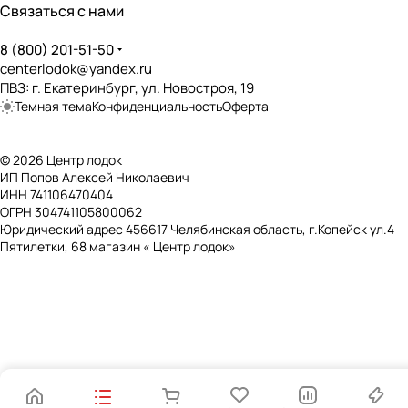
❌
Связаться с нами
Возможность установки транцевых колёс
?
8 (800) 201-51-50
✔️
centerlodok@yandex.ru
ПВЗ: г. Екатеринбург, ул. Новостроя, 19
Дно, пол, палуба
Темная тема
Конфиденциальность
Оферта
Тип дна
?
Слань-книжка
© 2026 Центр лодок
ИП Попов Алексей Николаевич
Наличие слани
?
ИНН 741106470404
✔️
ОГРН 304741105800062
Юридический адрес 456617 Челябинская область, г.Копейск ул.4
Тип слани
?
Пятилетки, 68 магазин « Центр лодок»
Книжка
Материал слани
?
Влагостойкая фанера
Длина слани (мм)
2082
Ширина слани (мм)
810