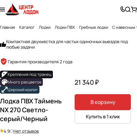
Главная
Каталог
Лодки
Лодки ПВХ
Гребные лодки
С навесным 
Компактная двухместка для частых одиночных выездов под
любые задачи
Гарантия производителя 2 года
Крепления под транец
21 340 ₽
Много расцветок
Широкий кокпит
Лодка ПВХ Таймень
В корзину
NX 270 Светло-
Купить в 1 клик
серый/Черный
4.9
Нет отзывов