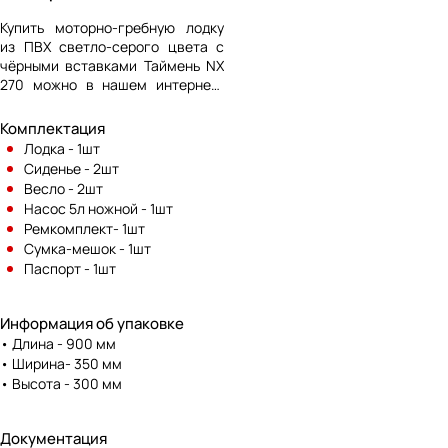
Купить моторно-гребную лодку
из ПВХ светло-серого цвета с
чёрными вставками Таймень NX
270 можно в нашем интернет-
магазине «Центр лодок» по
низкой цене. Мы предлагаем
Комплектация
широкий ассортимент продукции
Лодка - 1шт
и профессиональные
Сиденье - 2шт
консультации по телефону,
Весло - 2шт
указанному на сайте.
Насос 5л ножной - 1шт
Ремкомплект- 1шт
Сумка-мешок - 1шт
Паспорт - 1шт
Информация об упаковке
• Длина - 900 мм
• Ширина- 350 мм
• Высота - 300 мм
Документация