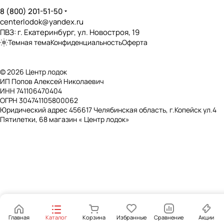
Натяжное
8 (800) 201-51-50
centerlodok@yandex.ru
Наличие слани
?
ПВЗ: г. Екатеринбург, ул. Новостроя, 19
❌
Темная тема
Конфиденциальность
Оферта
Баллоны и отсеки
© 2026 Центр лодок
Количество воздушных отсеков
?
ИП Попов Алексей Николаевич
2
ИНН 741106470404
ОГРН 304741105800062
Отдельный отсек дна
?
Юридический адрес 456617 Челябинская область, г.Копейск ул.4
❌
Пятилетки, 68 магазин « Центр лодок»
Отдельный отсек киля
?
❌
Рабочее давление в баллонах
?
250 мБар
Количество клапанов
?
2
Наличие клапана авто-сброса давления
?
Главная
Каталог
Корзина
Избранные
Сравнение
Акции