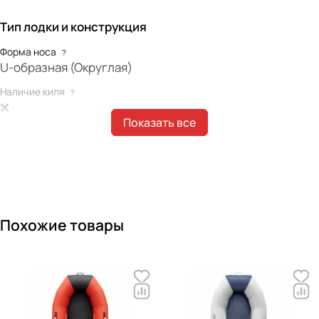
Тип лодки и конструкция
Форма носа
?
U-образная (Округлая)
Наличие киля
?
❌
Показать все
Наличие интерцептора
?
❌
Форма концевиков баллонов
?
Отсутствуют
Габариты лодки
Похожие товары
Длина лодки (мм)
?
2700
Ширина лодки (мм)
?
1300