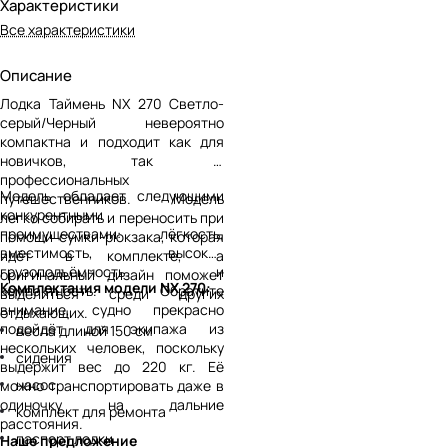
Характеристики
Все характеристики
Описание
Лодка Таймень NX 270 Светло-
серый/Черный невероятно
компактна и подходит как для
новичков, так и
профессиональных
Модель обладает следующими
путешественников. Модель
конкурентными
легко собирать и переносить при
преимуществами: лёгкость,
помощи сумки-рюкзака, которая
вместимость, высокая
идёт в комплекте, а
грузоподъёмность и
оригинальный дизайн поможет
Комплектация модели NX 270:
компактность. Обратите
выделиться среди других
внимание, судно прекрасно
отдыхающих.
подойдёт для экипажа из
весла длиной 150 см
нескольких человек, поскольку
сидения
выдержит вес до 220 кг. Её
насос
можно транспортировать даже в
одиночку на дальние
комплект для ремонта
расстояния.
паспорт лодки
Наше предложение