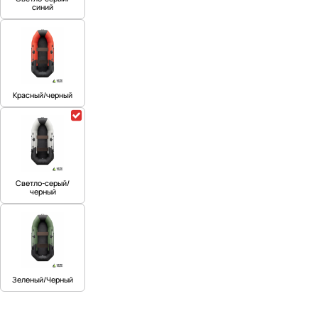
синий
Красный/черный
Светло-серый/
черный
Зеленый/Черный