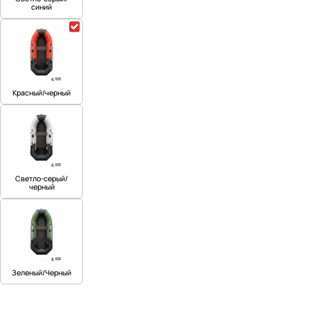
синий
Красный/черный
Светло-серый/
черный
Зеленый/Черный