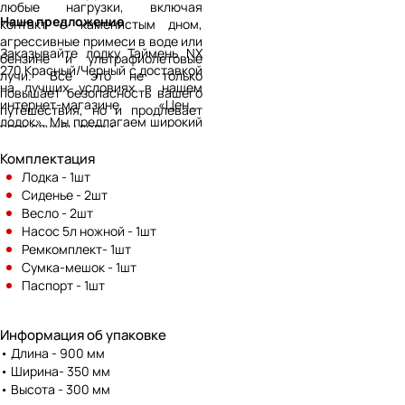
любые нагрузки, включая
Наше предложение
контакт с каменистым дном,
агрессивные примеси в воде или
Заказывайте лодку Таймень NX
бензине и ультрафиолетовые
270 Красный/Черный с доставкой
лучи. Всё это не только
на лучших условиях в нашем
повышает безопасность вашего
интернет-магазине «Центр
путешествия, но и продлевает
лодок». Мы предлагаем широкий
срок службы лодки.
модельный ряд и самые
выгодные цены на рынке. Кроме
Комплектация
того, позвонив по телефону,
Лодка - 1шт
указанному на сайте, вы
Сиденье - 2шт
сможете получить
Весло - 2шт
профессиональную
Насос 5л ножной - 1шт
консультацию от опытных
Ремкомплект- 1шт
специалистов.
Сумка-мешок - 1шт
Паспорт - 1шт
Информация об упаковке
• Длина - 900 мм
• Ширина- 350 мм
• Высота - 300 мм