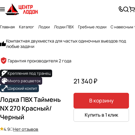
Главная
Каталог
Лодки
Лодки ПВХ
Гребные лодки
С навесным 
Компактная двухместка для частых одиночных выездов под
любые задачи
Гарантия производителя 2 года
Крепления под транец
21 340 ₽
Много расцветок
Широкий кокпит
Лодка ПВХ Таймень
В корзину
NX 270 Красный/
Купить в 1 клик
Черный
4.9
Нет отзывов