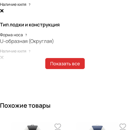
Наличие киля
?
❌
Тип лодки и конструкция
Форма носа
?
U-образная (Округлая)
Наличие киля
?
❌
Показать все
Наличие интерцептора
?
❌
Форма концевиков баллонов
?
Отсутствуют
Габариты лодки
Похожие товары
Длина лодки (мм)
?
2700