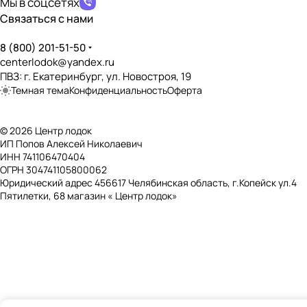
Дно, пол, палуба
Мы в соцсетях
Связаться с нами
Тип дна
?
Натяжное
8 (800) 201-51-50
centerlodok@yandex.ru
Наличие слани
?
ПВЗ: г. Екатеринбург, ул. Новостроя, 19
❌
Темная тема
Конфиденциальность
Оферта
Баллоны и отсеки
© 2026 Центр лодок
Количество воздушных отсеков
?
ИП Попов Алексей Николаевич
2
ИНН 741106470404
ОГРН 304741105800062
Отдельный отсек дна
?
Юридический адрес 456617 Челябинская область, г.Копейск ул.4
❌
Пятилетки, 68 магазин « Центр лодок»
Отдельный отсек киля
?
❌
Рабочее давление в баллонах
?
250 мБар
Количество клапанов
?
2