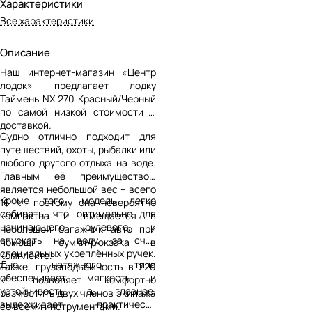
Характеристики
Все характеристики
Описание
Наш интернет-магазин «Центр
лодок» предлагает лодку
Таймень NX 270 Красный/Черный
по самой низкой стоимости с
доставкой.
Судно отлично подходит для
путешествий, охоты, рыбалки или
любого другого отдыха на воде.
Главным её преимуществом
является небольшой вес – всего
Кроме того, модель легко
16 кг, поэтому она невероятно
собирать, что оптимально для
компактна и вмещается в
начинающего рулевого, и
небольшой багажник авто при
спускать на воду, за счёт
помощи сумки-рюкзака в
специальных укреплённых ручек.
комплекте.
Дно натяжного типа
Также, грузоподъёмность в 220
обеспечивает мягкость и
кг позволяет комфортно
устойчивость, а, главное,
разместить двух членов экипажа
выдерживает практически
со всеми инструментами.