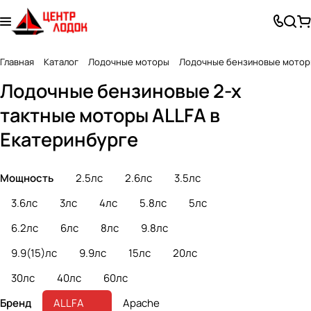
Главная
Каталог
Лодочные моторы
Лодочные бензиновые мото
Лодочные бензиновые 2-х
тактные моторы ALLFA в
Екатеринбурге
Мощность
2.5лс
2.6лс
3.5лс
3.6лс
3лс
4лс
5.8лс
5лс
6.2лс
6лс
8лс
9.8лс
9.9(15)лс
9.9лс
15лс
20лс
30лс
40лс
60лс
Бренд
ALLFA
Apache