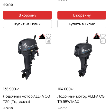
серия)
0
0
В корзину
В корзину
Купить в 1 клик
Купить в 1 клик
138 900 ₽
164 000 ₽
Лодочный мотор ALLFA CG
Лодочный мотор ALLFA CG
T20 (Под заказ)
T9.9BW MAX
0
0
0
0