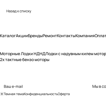
Назад к списку
Каталог
Акции
Бренды
Ремонт
Контакты
Компания
Опла
Моторные Лодки НДНД
Лодки с надувным килем мото
2х тактные бензо моторы
Подписаться
на новости и акции
Мы в с
политикой
конфиденциальности
Темная тема
Конфиденциальность
Оферта