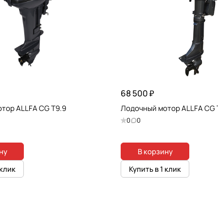
68 500 ₽
тор ALLFA CG T9.9
Лодочный мотор ALLFA CG 
0
0
ну
В корзину
 клик
Купить в 1 клик