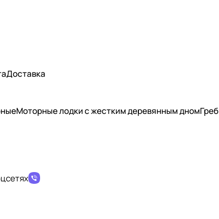
та
Доставка
рные
Моторные лодки с жестким деревянным дном
Греб
оцсетях