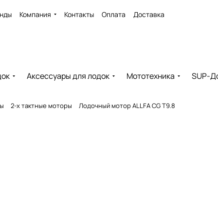
нды
Компания
Контакты
Оплата
Доставка
док
Аксессуары для лодок
Мототехника
SUP-Д
ры
2-х тактные моторы
Лодочный мотор ALLFA CG T9.8