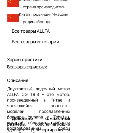
— страна производитель
Китай, провинция Чжэцзян
— родина бренда
Все товары ALLFA
Все товары категории
Характеристики
Все характеристики
Описание
Двухтактный лодочный мотор
ALLFA CG T9.8 – это мотор,
произведенный в Китае и
являющийся аналогом
моделей прославленных
брендов Yamaha и Tohatsu,
Довольно компактные
который обладает наиболее
размеры,
обеспечивающие
востребованным среди
удобную транспортировку и