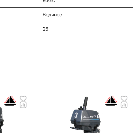
9.8лс
сбоев при работе.
Экономически выгодное
Водяное
использование
за счет
низкого расхода топлива,
обеспеченного системой
26
зажигания этого мотора и
небольшим мощностным
показателем.