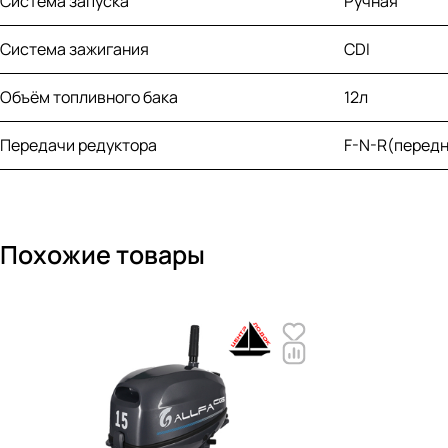
Система запуска
Ручная
Система зажигания
CDI
Объём топливного бака
12л
Передачи редуктора
F-N-R(перед
Похожие товары