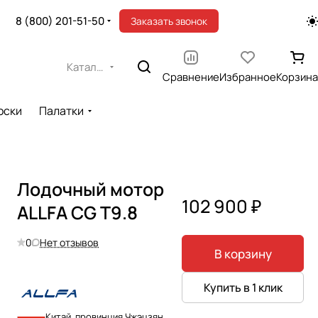
8 (800) 201-51-50
Заказать звонок
Каталог
Сравнение
Избранное
Корзина
оски
Палатки
Лодочный мотор
102 900 ₽
ALLFA CG T9.8
0
Нет отзывов
В корзину
Купить в 1 клик
Китай, провинция Чжэцзян