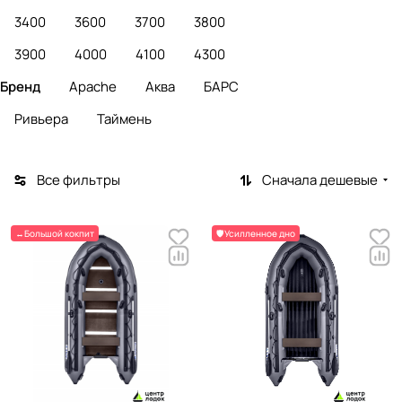
3400
3600
3700
3800
3900
4000
4100
4300
Бренд
Apache
Аква
БАРС
Ривьера
Таймень
Все фильтры
Сначала дешевые
↔️Большой кокпит
🛡️Усилленное дно