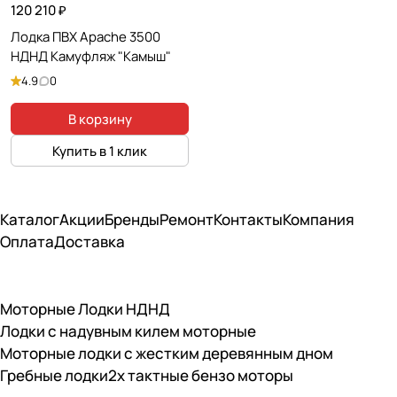
120 210 ₽
Лодка ПВХ Apache 3500
НДНД Камуфляж "Камыш"
4.9
0
В корзину
Купить в 1 клик
Каталог
Акции
Бренды
Ремонт
Контакты
Компания
Оплата
Доставка
Моторные Лодки НДНД
Лодки с надувным килем моторные
Моторные лодки с жестким деревянным дном
Гребные лодки
2х тактные бензо моторы