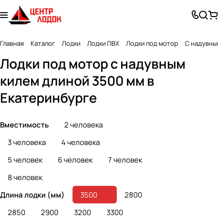
Главная
Каталог
Лодки
Лодки ПВХ
Лодки под мотор
С надувны
Лодки под мотор с надувным
килем длиной 3500 мм в
Екатеринбурге
Вместимость
2 человека
3 человека
4 человека
5 человек
6 человек
7 человек
8 человек
Длина лодки (мм)
3500
2800
2850
2900
3200
3300