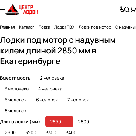
Главная
Каталог
Лодки
Лодки ПВХ
Лодки под мотор
С надувны
Лодки под мотор с надувным
килем длиной 2850 мм в
Екатеринбурге
Вместимость
2 человека
3 человека
4 человека
5 человек
6 человек
7 человек
8 человек
Длина лодки (мм)
2850
2800
2900
3200
3300
3400