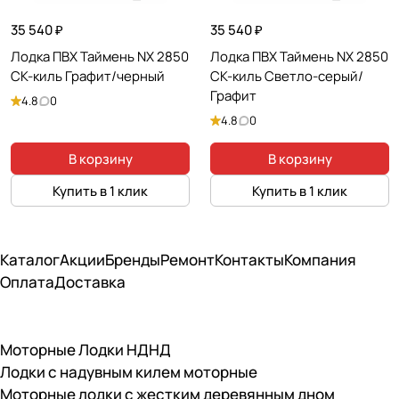
35 540 ₽
35 540 ₽
Лодка ПВХ Таймень NX 2850
Лодка ПВХ Таймень NX 2850
СК-киль Графит/черный
СК-киль Светло-серый/
Графит
4.8
0
4.8
0
В корзину
В корзину
Купить в 1 клик
Купить в 1 клик
Каталог
Акции
Бренды
Ремонт
Контакты
Компания
Оплата
Доставка
Моторные Лодки НДНД
Лодки с надувным килем моторные
Моторные лодки с жестким деревянным дном