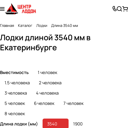
Главная
Каталог
Лодки
Длина 3540 мм
Лодки из
Лодки из
Лодки длиной 3540 мм в
Лодки ПВХ
стеклоплас
алюминия
Екатеринбурге
189 товаров
8 товаров
3 товара
тика
Вместимость
1 человек
1.5 человека
2 человека
3 человека
4 человека
5 человек
6 человек
7 человек
8 человек
Длина лодки (мм)
3540
1900