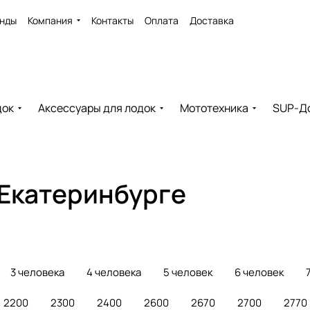
нды
Компания
Контакты
Оплата
Доставка
док
Аксессуары для лодок
Мототехника
SUP-Д
 Екатеринбурге
Лодки из алюминия
3 товара
3 человека
4 человека
5 человек
6 человек
2200
2300
2400
2600
2670
2700
2770