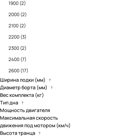
1900
(
2
)
2000
(
2
)
2100
(
2
)
2200
(
3
)
2300
(
2
)
2400
(
7
)
2600
(
17
)
Ширина лодки (мм)
?
2670
(
1
)
Диаметр борта (мм)
?
2700
(
8
)
Вес комплекта (кг)
Тип дна
?
2770
(
1
)
Мощность двигателя
2800
(
28
)
Максимальная скорость
движения под мотором (км/ч)
2850
(
2
)
Высота транца
?