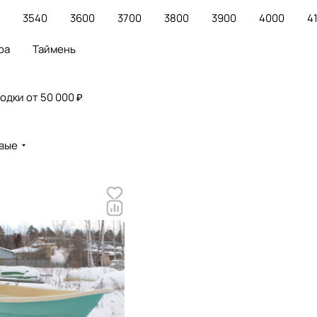
3540
3600
3700
3800
3900
4000
4
ра
Таймень
одки от 50 000 ₽
вые