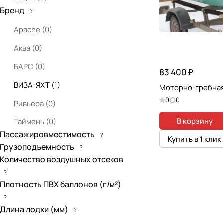
Бренд
?
Apache
(
0
)
Аква
(
0
)
БАРС
(
0
)
83 400 ₽
ВИЗА-ЯХТ
(
1
)
Моторно-гребная
0
0
Ривьера
(
0
)
В корзину
Таймень
(
0
)
Пассажировместимость
?
Купить в 1 клик
Грузоподъемность
?
Количество воздушных отсеков
?
Плотность ПВХ баллонов (г/м²)
?
Длина лодки (мм)
?