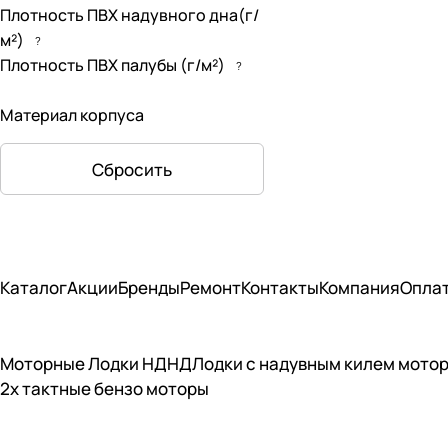
2900
(
16
)
Плотность ПВХ надувного дна(г/
м²)
?
2930
(
1
)
Плотность ПВХ палубы (г/м²)
?
3000
(
1
)
Материал корпуса
3050
(
1
)
3100
(
1
)
Сбросить
3200
(
36
)
3250
(
1
)
3300
(
3
)
Каталог
Акции
Бренды
Ремонт
Контакты
Компания
Опла
3400
(
17
)
3470
(
1
)
Моторные Лодки НДНД
Лодки с надувным килем мото
3500
(
4
)
2х тактные бензо моторы
3530
(
1
)