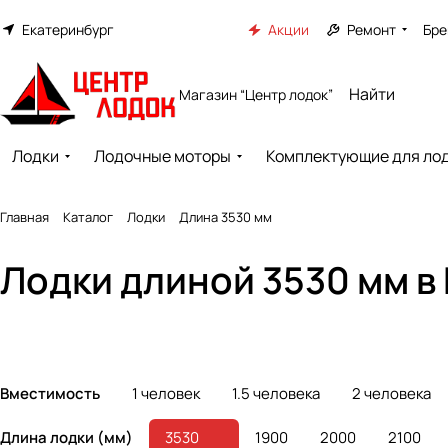
Екатеринбург
Акции
Ремонт
Бре
Магазин “Центр лодок”
Лодки
Лодочные моторы
Комплектующие для ло
Главная
Каталог
Лодки
Длина 3530 мм
Лодки из
Лодки длиной 3530 мм в
Лодки ПВХ
стеклопластика
189 товаров
8 товаров
Вместимость
1 человек
1.5 человека
2 человека
Длина лодки (мм)
3530
1900
2000
2100