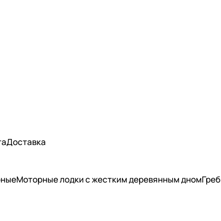
та
Доставка
рные
Моторные лодки с жестким деревянным дном
Греб