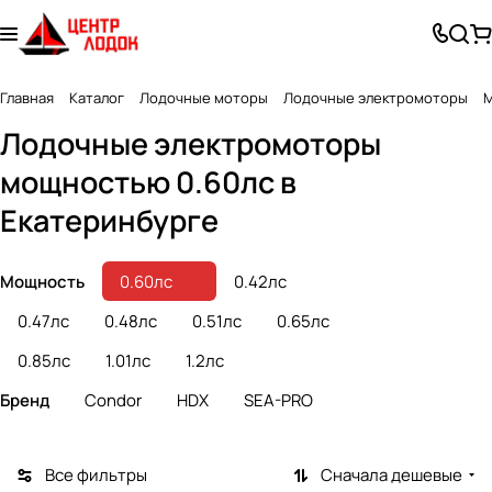
Главная
Каталог
Лодочные моторы
Лодочные электромоторы
М
Лодочные электромоторы
мощностью 0.60лс в
Екатеринбурге
Мощность
0.60лс
0.42лс
0.47лс
0.48лс
0.51лс
0.65лс
0.85лс
1.01лс
1.2лс
Бренд
Condor
HDX
SEA-PRO
Все фильтры
Сначала дешевые