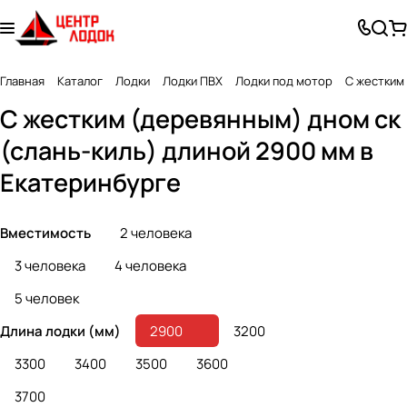
Главная
Каталог
Лодки
Лодки ПВХ
Лодки под мотор
С жестким
С жестким (деревянным) дном ск
(слань-киль) длиной 2900 мм в
Екатеринбурге
Вместимость
2 человека
3 человека
4 человека
5 человек
Длина лодки (мм)
2900
3200
3300
3400
3500
3600
3700