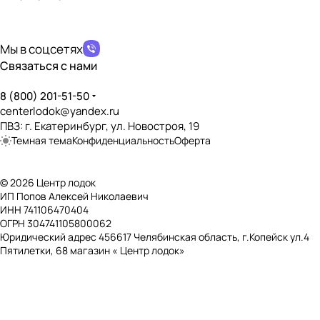
политикой конфиденциальности
ПВХ
Наличие сливной пробки
?
Мы в соцсетях
✔️
Связаться с нами
Возможность установки транцевых колёс
?
✔️
8 (800) 201-51-50
centerlodok@yandex.ru
Дно, пол, палуба
ПВЗ: г. Екатеринбург, ул. Новостроя, 19
Темная тема
Конфиденциальность
Оферта
Тип дна
?
НДНД (Надувное Дно Низкого Давления)
© 2026 Центр лодок
Наличие слани
?
ИП Попов Алексей Николаевич
❌
ИНН 741106470404
ОГРН 304741105800062
Наличие нескользящего покрытия
?
Юридический адрес 456617 Челябинская область, г.Копейск ул.4
✔️
Пятилетки, 68 магазин « Центр лодок»
Наличие реданов
?
❌