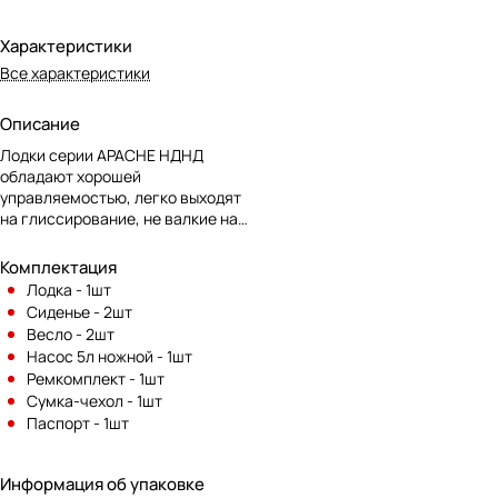
Характеристики
Все характеристики
Описание
Лодки серии APACHE НДНД
обладают хорошей
управляемостью, легко выходят
на глиссирование, не валкие на
ходу и при стоянке на якоре, что
обеспечивает удобную рыбалку
Комплектация
стоя. Надувное дно низкого
Лодка - 1шт
давления является
Сиденье - 2шт
альтернативой слани,
Весло - 2шт
конструктивные особенности
Насос 5л ножной - 1шт
позволяют добиться ощущения
Ремкомплект - 1шт
твердого пола под ногами.
Сумка-чехол - 1шт
Кокпит просторный и глубокий ,
Паспорт - 1шт
дублирован качественным
современным материалом
"Призма", препятствующим
Информация об упаковке
скольжению. Лодка удобна в