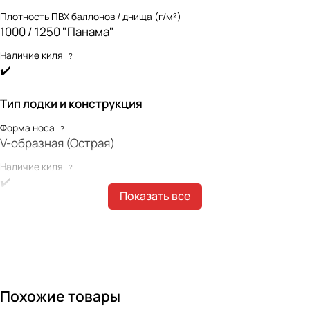
Плотность ПВХ баллонов / днища (г/м²)
1000 / 1250 "Панама"
Наличие киля
?
✔️
Тип лодки и конструкция
Форма носа
?
V-образная (Острая)
Наличие киля
?
✔️
Показать все
Наличие интерцептора
?
✔️
Форма концевиков баллонов
?
Конические (классические)
Габариты лодки
Похожие товары