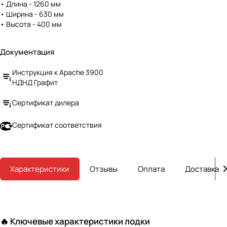
• Длина - 1260 мм
эксплуатации, быстро
• Ширина - 630 мм
надувается и легко
• Высота - 400 мм
складывается. Небольшой вес и
компактный размер упрощают
транспортировку. Все эти
Документация
качества делают лодки APACHE
НДНД одними из фаворитов
Инструкция к Apache 3900
среди рыбаков и любителей
НДНД Графит
активного отдыха.
Сертификат дилера
Сертификат соответствия
Характеристики
Отзывы
Оплата
Доставка
🔥 Ключевые характеристики лодки