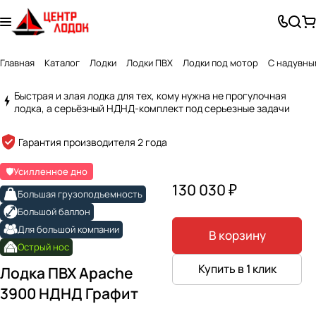
Главная
Каталог
Лодки
Лодки ПВХ
Лодки под мотор
С надувны
Быстрая и злая лодка для тех, кому нужна не прогулочная
лодка, а серьёзный НДНД-комплект под серьезные задачи
Created by Alex Turner
from the Noun Project
Гарантия производителя 2 года
🛡️Усилленное дно
130 030 ₽
Большая грузоподъемность
Большой баллон
Для большой компании
В корзину
Острый нос
Купить в 1 клик
Лодка ПВХ Apache
3900 НДНД Графит