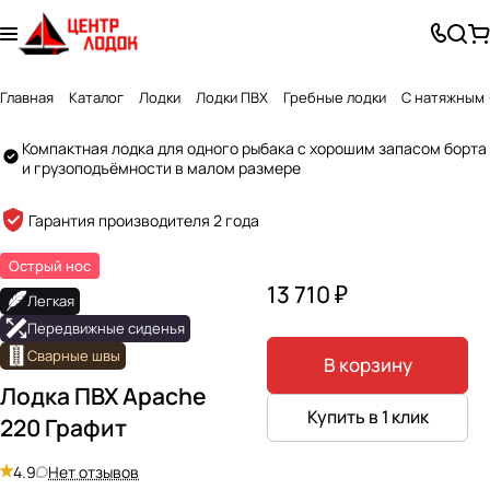
Главная
Каталог
Лодки
Лодки ПВХ
Гребные лодки
С натяжным 
Компактная лодка для одного рыбака с хорошим запасом борта
и грузоподъёмности в малом размере
Created by GlyphGenius Studio
from the Noun Project
Гарантия производителя 2 года
Острый нос
13 710 ₽
Легкая
Передвижные сиденья
Сварные швы
В корзину
Лодка ПВХ Apache
Купить в 1 клик
220 Графит
4.9
Нет отзывов