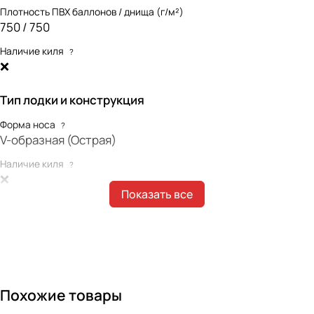
Плотность ПВХ баллонов / днища (г/м²)
750 / 750
Наличие киля
?
❌
Тип лодки и конструкция
Форма носа
?
V-образная (Острая)
Наличие киля
?
❌
Показать все
Наличие интерцептора
?
❌
Форма концевиков баллонов
?
Отсутствуют
Габариты лодки
Похожие товары