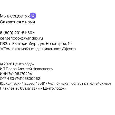
политикой конфиденциальности
Возможность установки транцевых колёс
?
❌
Мы в соцсетях
Дно, пол, палуба
Связаться с нами
Тип дна
?
8 (800) 201-51-50
Натяжное
centerlodok@yandex.ru
ПВЗ: г. Екатеринбург, ул. Новостроя, 19
Наличие слани
?
Темная тема
Конфиденциальность
Оферта
❌
Баллоны и отсеки
© 2026 Центр лодок
ИП Попов Алексей Николаевич
Количество воздушных отсеков
?
ИНН 741106470404
2
ОГРН 304741105800062
Юридический адрес 456617 Челябинская область, г.Копейск ул.4
Отдельный отсек дна
?
Пятилетки, 68 магазин « Центр лодок»
❌
Отдельный отсек киля
?
❌
Рабочее давление в баллонах
?