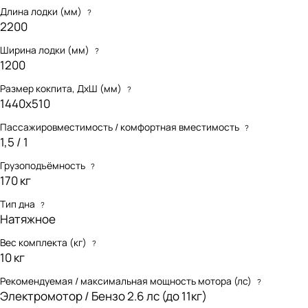
можно положить и
Длина лодки (мм)
?
принадлежности для охоты,
2200
рыбалки и активного отдыха на
воде.
Практичность.
В комплект
Ширина лодки (мм)
?
помимо сумки-рюкзака, входят:
1200
Размер кокпита, ДхШ (мм)
?
1440х510
Пассажировместимость / комфортная вместимость
?
1,5 / 1
Грузоподъёмность
?
170 кг
Тип дна
?
Натяжное
Вес комплекта (кг)
?
10 кг
Рекомендуемая / максимальная мощность мотора (лс)
?
Электромотор / Бензо 2.6 лс (до 11кг)