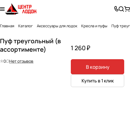
Главная
Каталог
Аксессуары для лодок
Кресла и пуфы
Пуф треуг
Пуф треугольный (в
1 260 ₽
ассортименте)
0
Нет отзывов
В корзину
Купить в 1 клик