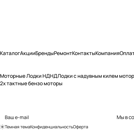
Каталог
Акции
Бренды
Ремонт
Контакты
Компания
Опла
Моторные Лодки НДНД
Лодки с надувным килем мото
2х тактные бензо моторы
Подписаться
на новости и акции
Мы в с
политикой
конфиденциальности
Темная тема
Конфиденциальность
Оферта