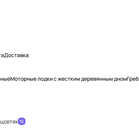
та
Доставка
рные
Моторные лодки с жестким деревянным дном
Греб
оцсетях