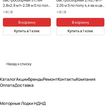
быстросборный 5 стен
быстросборный 2,1х2,1 м h-
2,8х2,9 м h-2,08 м S по полу
2,05 м S по полу 4,4 кв.м цв.
5,6 кв.м
WATERFALL
0
0
0
0
В корзину
В корзину
Купить в 1 клик
Купить в 1 клик
Назад к списку
Каталог
Акции
Бренды
Ремонт
Контакты
Компания
Оплата
Доставка
Моторные Лодки НДНД