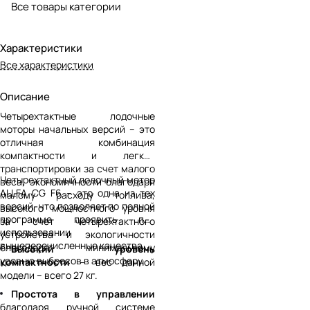
Все товары категории
Характеристики
Все характеристики
Описание
Четырехтактные лодочные
моторы начальных версий – это
отличная комбинация
компактности и легкой
транспортировки за счет малого
Четырехтактный лодочный мотор
веса, экономичности благодаря
ALLFA CG F6 – это одна из тех
малому расходу топлива,
версий, что позволяет по полной
высокого мощностного уровня
программе проявить при
за счет четырехтактного
использовании
устройства и экологичности
вышеперечисленные качества.
благодаря минимальному
Высокий уровень
уровню выбросов в атмосферу.
компактности
– вес данной
модели – всего 27 кг.
Простота в управлении
благодаря ручной системе