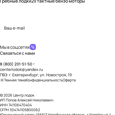
Гребные лодки
2х тактные бензо моторы
Подписаться
на новости и акции
политикой конфиденциальности
Мы в соцсетях
Связаться с нами
8 (800) 201-51-50
centerlodok@yandex.ru
ПВЗ: г. Екатеринбург, ул. Новостроя, 19
Темная тема
Конфиденциальность
Оферта
© 2026 Центр лодок
ИП Попов Алексей Николаевич
ИНН 741106470404
ОГРН 304741105800062
Юридический адрес 456617 Челябинская область, г.Копейск ул.4