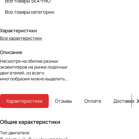
Все товары SEA-PRO
Все товары категории
Характеристики
Все характеристики
Описание
Несмотря на обилие разных
экземпляров на рынке лодочных
двигателей, из всего
многообразия можно выделить
моторы фирмы Sea-PRO. Линейка
агрегатов от этого
производителя пользуется
Характеристики
Отзывы
Оплата
Доставка
довольно широкой
популярностью как у
профессиональных рыбаков, так
и у новичков. В течение
Общие характеристики
некоторого времени нами были
собраны отзывы покупателей о
Тип двигателя
лодочных моторах Sea-PRO (Сиа-