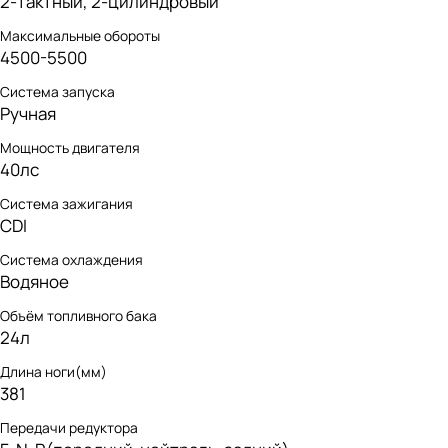
2-тактный, 2-цилиндровый
про), которыми мы хотим
поделиться.
Максимальные обороты
4500-5500
Система запуска
Ручная
Мощность двигателя
40лс
Система зажигания
CDI
Система охлаждения
Водяное
Объём топливного бака
24л
Длина ноги(мм)
381
Передачи редуктора