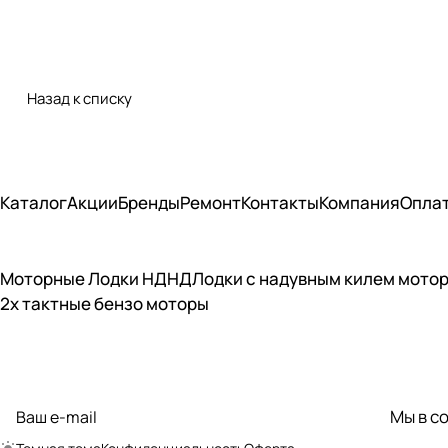
Назад к списку
Каталог
Акции
Бренды
Ремонт
Контакты
Компания
Опла
Моторные Лодки НДНД
Лодки с надувным килем мото
2х тактные бензо моторы
Подписаться
на новости и акции
Мы в с
политикой
конфиденциальности