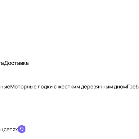
та
Доставка
рные
Моторные лодки с жестким деревянным дном
Греб
оцсетях