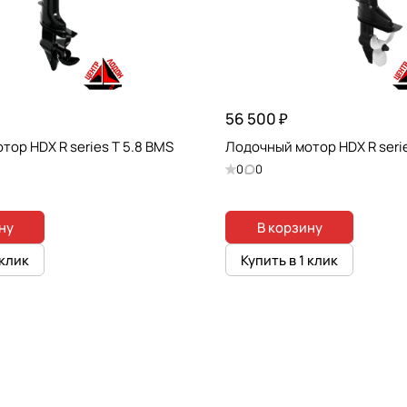
56 500 ₽
ор HDX R series T 5.8 BMS
Лодочный мотор HDX R seri
0
0
ну
В корзину
 клик
Купить в 1 клик