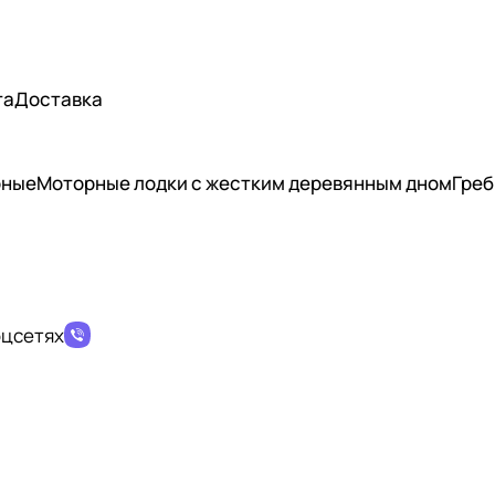
та
Доставка
рные
Моторные лодки с жестким деревянным дном
Греб
оцсетях