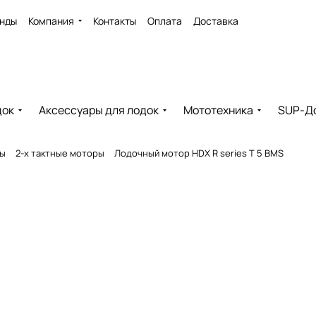
нды
Компания
Контакты
Оплата
Доставка
док
Аксессуары для лодок
Мототехника
SUP-Д
ры
2-х тактные моторы
Лодочный мотор HDX R series T 5 BMS