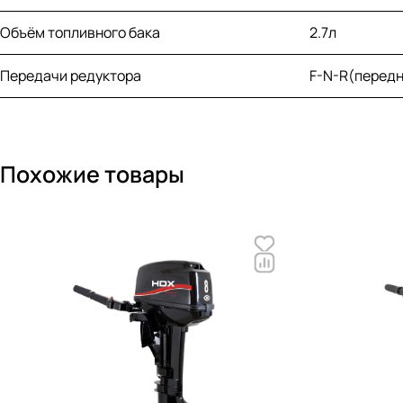
Объём топливного бака
2.7л
Передачи редуктора
F-N-R(перед
Похожие товары