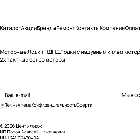
Каталог
Акции
Бренды
Ремонт
Контакты
Компания
Опла
Моторные Лодки НДНД
Лодки с надувным килем мото
2х тактные бензо моторы
Подписаться
на новости и акции
Мы в с
политикой
конфиденциальности
Темная тема
Конфиденциальность
Оферта
© 2026 Центр лодок
ИП Попов Алексей Николаевич
ИНН 741106470404