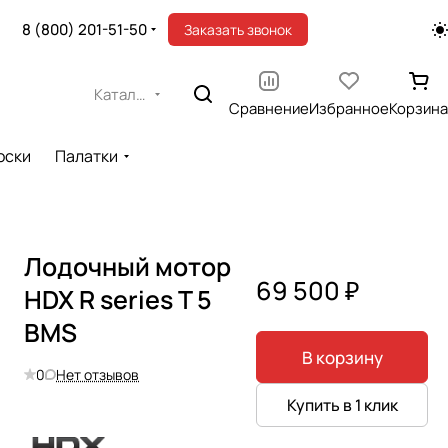
8 (800) 201-51-50
Заказать звонок
Каталог
Сравнение
Избранное
Корзина
оски
Палатки
Лодочный мотор
69 500 ₽
HDX R series T 5
BMS
В корзину
0
Нет отзывов
Купить в 1 клик