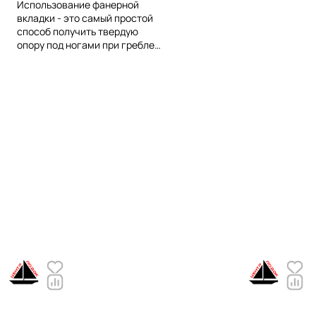
Использование фанерной
вкладки - это самый простой
способ получить твердую
опору под ногами при гребле
или рыбалки. Фиксированные
размеры и возможность
быстрой установки в нужную
зону кокпита делают ее
универсальной для
применения в надувных лодках
разной длины. Вкладка МАСТЕР
изготавливается компанией
"Мастер лодок" из
влагостойкой ламинированной
фанеры толщиной 6 мм,
состоит из трех секций,
соединенных между собой
ПВХ-тканью.