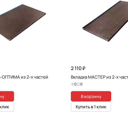
2 110 ₽
а-ОПТИМА из 2-х частей
Вкладка МАСТЕР из 2-х час
0
0
ну
В корзину
 клик
Купить в 1 клик