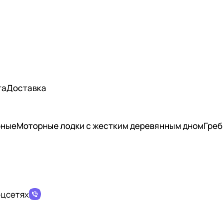
та
Доставка
рные
Моторные лодки с жестким деревянным дном
Греб
оцсетях