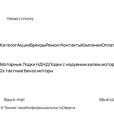
Назад к списку
Каталог
Акции
Бренды
Ремонт
Контакты
Компания
Опла
Моторные Лодки НДНД
Лодки с надувным килем мото
2х тактные бензо моторы
Подписаться
на новости и акции
Мы в с
политикой
конфиденциальности
Темная тема
Конфиденциальность
Оферта