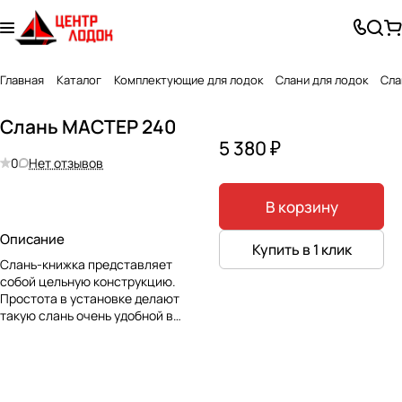
Главная
Каталог
Комплектующие для лодок
Слани для лодок
Сла
Слань МАСТЕР 240
5 380 ₽
0
Нет отзывов
В корзину
Описание
Купить в 1 клик
Слань-книжка представляет
собой цельную конструкцию.
Простота в установке делают
такую слань очень удобной в
эксплуатации. Слань-книжка для
лодки АКВА-МАСТЕР 240
изготавливается компанией
"Мастер лодок" из влагостойкой
ламинированной фанеры,