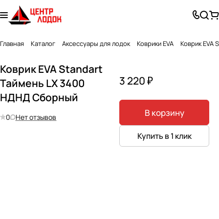
Главная
Каталог
Аксессуары для лодок
Коврики EVA
Коврик EVA 
Коврик EVA Standart
3 220 ₽
Таймень LX 3400
НДНД Сборный
В корзину
0
Нет отзывов
Купить в 1 клик